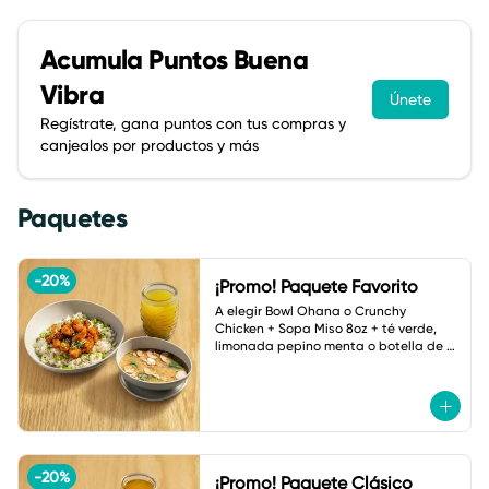
Acumula
Puntos Buena
Vibra
Únete
Regístrate, gana puntos con tus compras y
canjealos por productos y más
Paquetes
-
20
%
¡Promo! Paquete Favorito
A elegir Bowl Ohana o Crunchy 
Chicken + Sopa Miso 8oz + té verde, 
limonada pepino menta o botella de 
agua.
-
20
%
¡Promo! Paquete Clásico