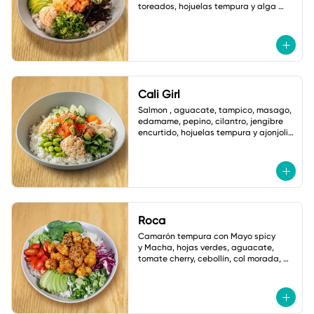
toreados, hojuelas tempura y alga 
nori. salsa ponzu picante.
Cali Girl
Salmon , aguacate, tampico, masago, 
edamame, pepino, cilantro, jengibre 
encurtido, hojuelas tempura y ajonjoli 
vinagreta yuzu.
Roca
Camarón tempura con Mayo spicy

y Macha, hojas verdes, aguacate, 
tomate cherry, cebollín, col morada, 
jalapeño tempura, ajonjoli, Salsa: 
Shoyu Dulce