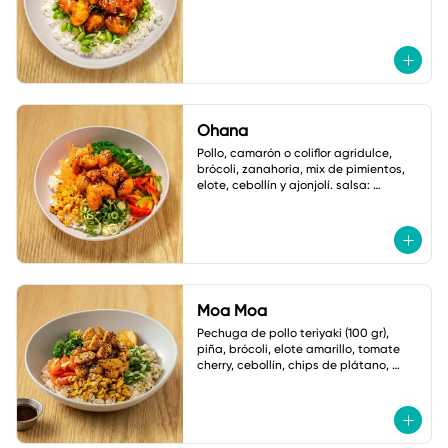
Ohana
Pollo, camarón o coliflor agridulce, 
brócoli, zanahoria, mix de pimientos, 
elote, cebollín y ajonjolí. salsa: 
mayonesa spicy.
Moa Moa
Pechuga de pollo teriyaki (100 gr), 
piña, brócoli, elote amarillo, tomate 
cherry, cebollín, chips de plátano, 
ajonjolí y mayonesa cilantro jalapeño