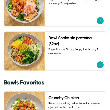
salsas y 2 crujientes
Bowl Shaka sin proteína
(32oz)
Elige 1 base, 5 toppings, 2 salsas y 1 
crujiente
Bowls Favoritos
Crunchy Chicken
Pollo agridulce, cebollín, edamame y 
ajonjolí. salsa: volcano