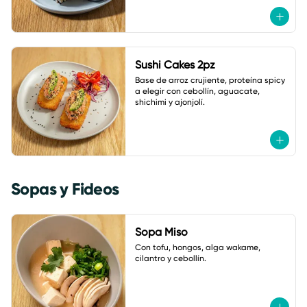
Sushi Cakes 2pz
Base de arroz crujiente, proteína spicy 
a elegir con cebollín, aguacate, 
shichimi y ajonjolí.
Sopas y Fideos
Sopa Miso
Con tofu, hongos, alga wakame, 
cilantro y cebollín.