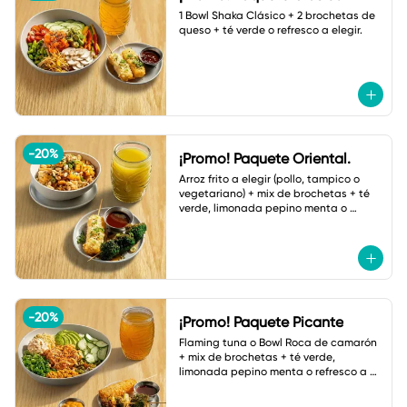
1 Bowl Shaka Clásico + 2 brochetas de 
queso + té verde o refresco a elegir.
-
20
%
¡Promo! Paquete Oriental.
Arroz frito a elegir (pollo, tampico o 
vegetariano) + mix de brochetas + té 
verde, limonada pepino menta o 
botella de agua.
-
20
%
¡Promo! Paquete Picante
Flaming tuna o Bowl Roca de camarón 
+ mix de brochetas + té verde, 
limonada pepino menta o refresco a 
elegir.