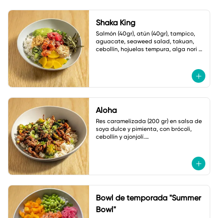
Shaka King
Salmón (40gr), atún (40gr), tampico, 
aguacate, seaweed salad, takuan, 
cebollín, hojuelas tempura, alga nori y 
ajonjolí.

Salsa: Mayonesa spicy
Aloha
Res caramelizada (200 gr) en salsa de 
soya dulce y pimienta, con brócoli, 
cebollín y ajonjolí.

Acompañado de arroz frito con 
verduras
Bowl de temporada "Summer
Bowl"