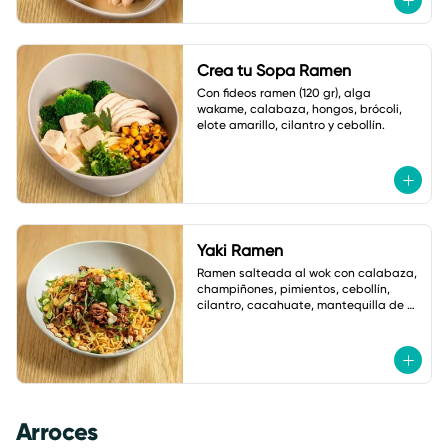
Crea tu Sopa Ramen
Con fideos ramen (120 gr), alga 
wakame, calabaza, hongos, brócoli, 
elote amarillo, cilantro y cebollín.
Yaki Ramen
Ramen salteada al wok con calabaza, 
champiñones, pimientos, cebollín, 
cilantro, cacahuate, mantequilla de 
ajo y salsa de soya. Con salsa Asia 
Macha.
Arroces