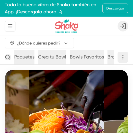
Toda la buena vibra de Shaka también en
Descargar
App. ¡Descargala ahora! 🤙
Abrir menu de navegación
Login
¿Dónde quieres pedir?
Paquetes
Crea tu Bowl
Bowls Favoritos
Brochetas