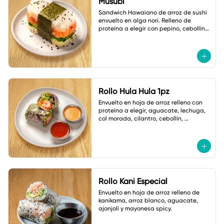
Musubi
Sandwich Hawaiano de arroz de sushi 
envuelto en alga nori. Relleno de 
proteína a elegir con pepino, cebollín y 
ajonjolí.
Rollo Hula Hula 1pz
Envuelto en hoja de arroz relleno con 
proteína a elegir, aguacate, lechuga, 
col morada, cilantro, cebollín, 
zanahoria,cacahuate y ajonjolí. Con 
Salsas
Rollo Kani Especial
Envuelto en hoja de arroz relleno de 
kanikama, arroz blanco, aguacate, 
ajonjolí y mayonesa spicy.