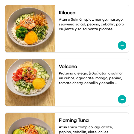
Kilauea
Atún o Salmón spicy, mango, masago, 
seaweed salad, pepino, cebollín, poro 
crujiente y salsa ponzu picante.
Volcano
Proteina a elegir: (70gr) atún o salmón 
en cubos, aguacate, mango, pepino, 
tomate cherry, cebollin y cebolla 
crujiente. Salsa: Volcano
Flaming Tuna
Atún spicy, tampico, aguacate, 
pepino, cebollín, elote, chiles 