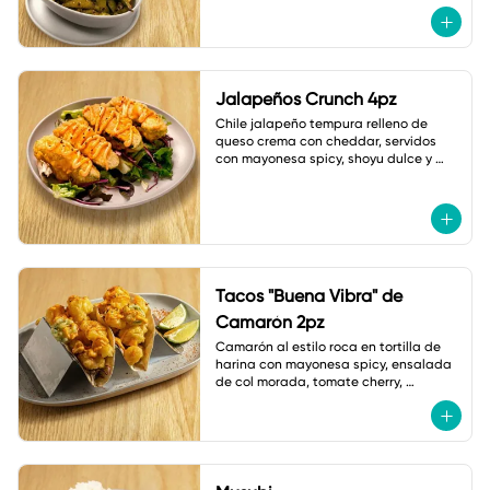
Jalapeños Crunch 4pz
Chile jalapeño tempura relleno de 
queso crema con cheddar, servidos 
con mayonesa spicy, shoyu dulce y 
ajonjolí.
Tacos "Buena Vibra" de
Camarón 2pz
Camarón al estilo roca en tortilla de 
harina con mayonesa spicy, ensalada 
de col morada, tomate cherry, 
jalapeño tempura, cebollín y shichimi.