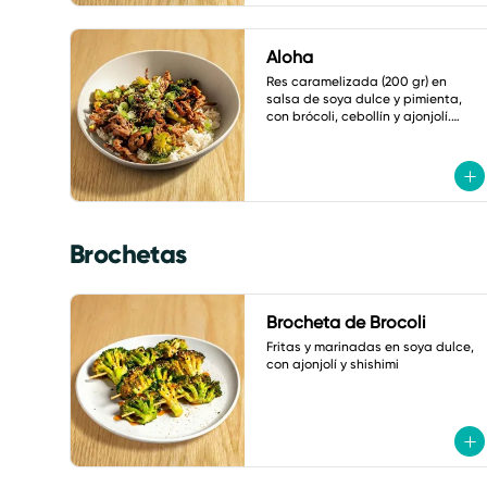
Aloha
Res caramelizada (200 gr) en 
salsa de soya dulce y pimienta, 
con brócoli, cebollín y ajonjolí.

Acompañado de arroz frito con 
verduras
Brochetas
Brocheta de Brocoli
Fritas y marinadas en soya dulce, 
con ajonjolí y shishimi