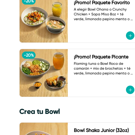
-
20
%
¡Promo! Paquete Favorito
A elegir Bowl Ohana o Crunchy 
Chicken + Sopa Miso 8oz + té 
verde, limonada pepino menta o 
botella de agua.
-
20
%
¡Promo! Paquete Picante
Flaming tuna o Bowl Roca de 
camarón + mix de brochetas + té 
verde, limonada pepino menta o 
refresco a elegir.
Crea tu Bowl
Bowl Shaka Junior (32oz)