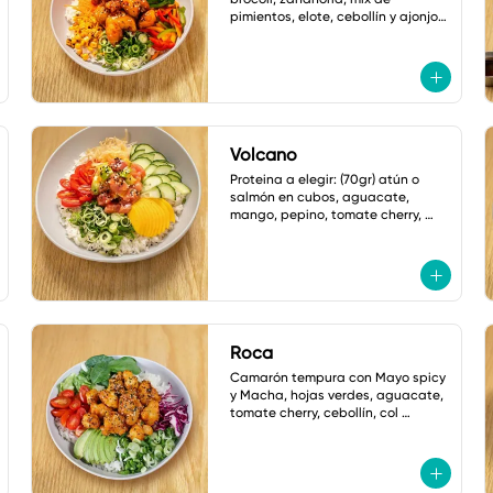
pimientos, elote, cebollín y ajonjolí. 
salsa: mayonesa spicy.
Volcano
Proteina a elegir: (70gr) atún o 
salmón en cubos, aguacate, 
mango, pepino, tomate cherry, 
cebollin y cebolla crujiente. Salsa: 
Volcano
Roca
Camarón tempura con Mayo spicy

y Macha, hojas verdes, aguacate, 
tomate cherry, cebollín, col 
morada, jalapeño tempura, 
ajonjoli, Salsa: Shoyu Dulce