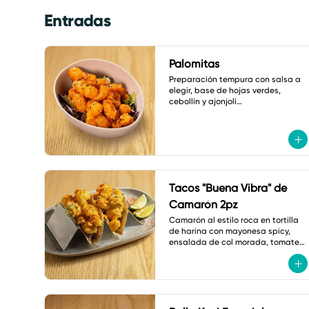
Entradas
Palomitas
Preparación tempura con salsa a 
elegir, base de hojas verdes, 
cebollín y ajonjolí

A elegir: coliflor, pollo o camarón.
Tacos "Buena Vibra" de
Camarón 2pz
Camarón al estilo roca en tortilla 
de harina con mayonesa spicy, 
ensalada de col morada, tomate 
cherry, jalapeño tempura, cebollín 
y shichimi.