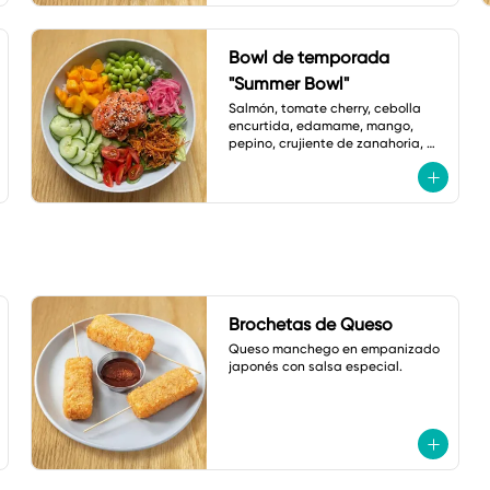
Bowl de temporada
"Summer Bowl"
Salmón, tomate cherry, cebolla 
encurtida, edamame, mango, 
pepino, crujiente de zanahoria, 
ajonjolí y vinagreta de zanahoria 
con jengibre.
Brochetas de Queso
Queso manchego en empanizado 
japonés con salsa especial.