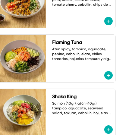
tomate cherry, cebollín, chips de 
plátano, ajonjolí y mayonesa 
cilantro jalapeño
Flaming Tuna
Atún spicy, tampico, aguacate, 
pepino, cebollín, elote, chiles 
toreados, hojuelas tempura y alga 
nori. salsa ponzu picante.
Shaka King
Salmón (40gr), atún (40gr), 
tampico, aguacate, seaweed 
salad, takuan, cebollín, hojuelas 
tempura, alga nori y ajonjolí.

Salsa: Mayonesa spicy