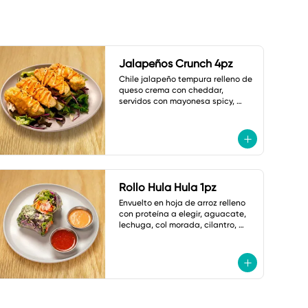
Jalapeños Crunch 4pz
Chile jalapeño tempura relleno de 
queso crema con cheddar, 
servidos con mayonesa spicy, 
shoyu dulce y ajonjolí.
Rollo Hula Hula 1pz
Envuelto en hoja de arroz relleno 
con proteína a elegir, aguacate, 
lechuga, col morada, cilantro, 
cebollín, zanahoria,cacahuate y 
ajonjolí. Con Salsas