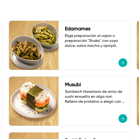
Edamames
Elige preparación al vapor o 
preparación "Shaka" con soya 
dulce, salsa macha y ajonjolí.
Musubi
Sandwich Hawaiano de arroz de 
sushi envuelto en alga nori. 
Relleno de proteína a elegir con 
pepino, cebollín y ajonjolí.