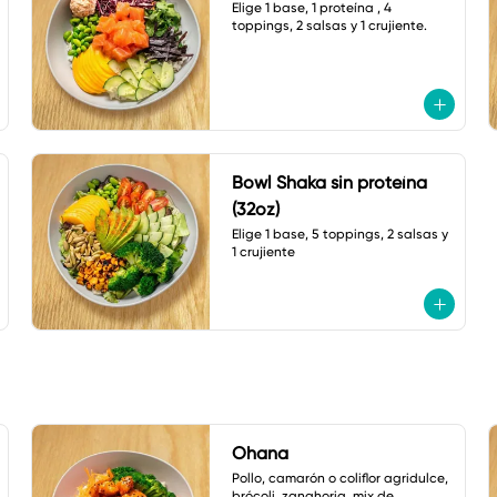
Elige 1 base, 1 proteína , 4 
toppings, 2 salsas y 1 crujiente.
Bowl Shaka sin proteína
(32oz)
Elige 1 base, 5 toppings, 2 salsas y 
1 crujiente
Ohana
Pollo, camarón o coliflor agridulce, 
brócoli, zanahoria, mix de 