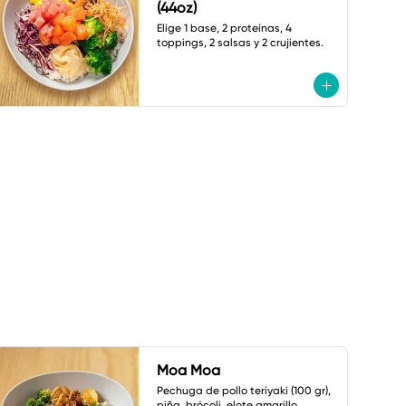
(44oz)
Elige 1 base, 2 proteínas, 4 
toppings, 2 salsas y 2 crujientes.
Moa Moa
Pechuga de pollo teriyaki (100 gr), 
piña, brócoli, elote amarillo, 