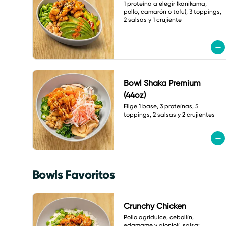
1 proteína a elegir (kanikama, 
pollo, camarón o tofu), 3 toppings, 
2 salsas y 1 crujiente
Bowl Shaka Premium
(44oz)
Elige 1 base, 3 proteínas, 5 
toppings, 2 salsas y 2 crujientes
Bowls Favoritos
Crunchy Chicken
Pollo agridulce, cebollín, 
edamame y ajonjolí. salsa: 