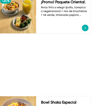
-
20
%
¡Promo! Paquete Oriental.
Arroz frito a elegir (pollo, tampico 
o vegetariano) + mix de brochetas 
+ té verde, limonada pepino 
menta o botella de agua.
Bowl Shaka Especial