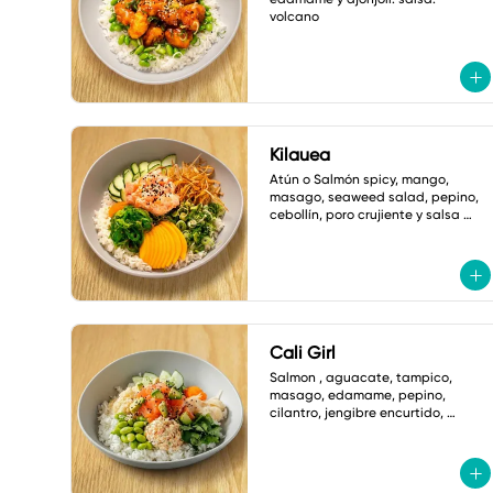
volcano
Kilauea
Atún o Salmón spicy, mango, 
masago, seaweed salad, pepino, 
cebollín, poro crujiente y salsa 
ponzu picante.
Cali Girl
Salmon , aguacate, tampico, 
masago, edamame, pepino, 
cilantro, jengibre encurtido, 
hojuelas tempura y ajonjoli 
vinagreta yuzu.