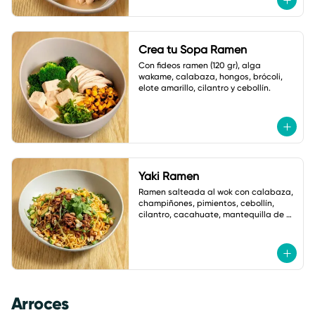
Crea tu Sopa Ramen
Con fideos ramen (120 gr), alga 
wakame, calabaza, hongos, brócoli, 
elote amarillo, cilantro y cebollín.
Yaki Ramen
Ramen salteada al wok con calabaza, 
champiñones, pimientos, cebollín, 
cilantro, cacahuate, mantequilla de 
ajo y salsa de soya. Con salsa Asia 
Macha.
Arroces