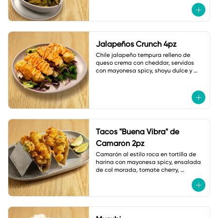
Jalapeños Crunch 4pz
Chile jalapeño tempura relleno de 
queso crema con cheddar, servidos 
con mayonesa spicy, shoyu dulce y 
ajonjolí.
Tacos "Buena Vibra" de
Camarón 2pz
Camarón al estilo roca en tortilla de 
harina con mayonesa spicy, ensalada 
de col morada, tomate cherry, 
jalapeño tempura, cebollín y shichimi.