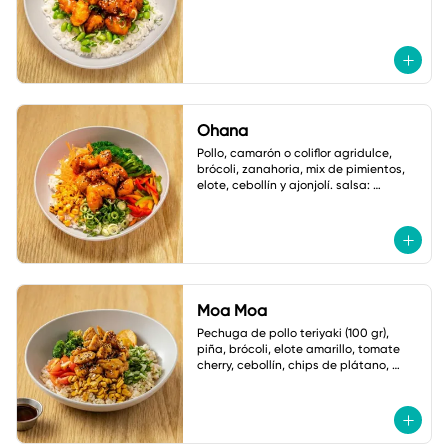
Ohana
Pollo, camarón o coliflor agridulce, 
brócoli, zanahoria, mix de pimientos, 
elote, cebollín y ajonjolí. salsa: 
mayonesa spicy.
Moa Moa
Pechuga de pollo teriyaki (100 gr), 
piña, brócoli, elote amarillo, tomate 
cherry, cebollín, chips de plátano, 
ajonjolí y mayonesa cilantro jalapeño