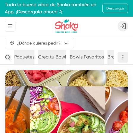
Toda la buena vibra de Shaka también en
Descargar
App. ¡Descargala ahora! 🤙
Abrir menu de navegación
Login
¿Dónde quieres pedir?
Paquetes
Crea tu Bowl
Bowls Favoritos
Brochetas