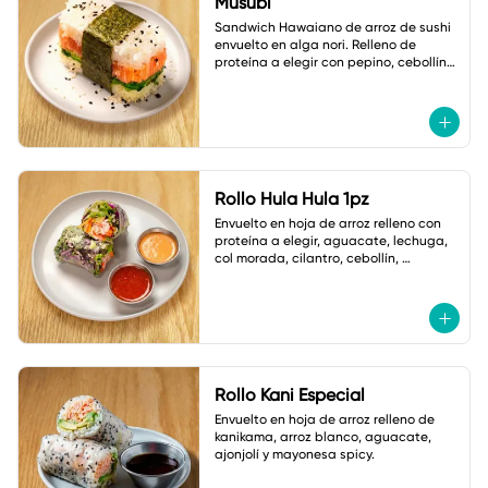
Musubi
Sandwich Hawaiano de arroz de sushi 
envuelto en alga nori. Relleno de 
proteína a elegir con pepino, cebollín y 
ajonjolí.
Rollo Hula Hula 1pz
Envuelto en hoja de arroz relleno con 
proteína a elegir, aguacate, lechuga, 
col morada, cilantro, cebollín, 
zanahoria,cacahuate y ajonjolí. Con 
Salsas
Rollo Kani Especial
Envuelto en hoja de arroz relleno de 
kanikama, arroz blanco, aguacate, 
ajonjolí y mayonesa spicy.