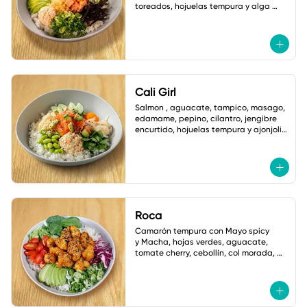
toreados, hojuelas tempura y alga 
nori. salsa ponzu picante.
Cali Girl
Salmon , aguacate, tampico, masago, 
edamame, pepino, cilantro, jengibre 
encurtido, hojuelas tempura y ajonjoli 
vinagreta yuzu.
Roca
Camarón tempura con Mayo spicy

y Macha, hojas verdes, aguacate, 
tomate cherry, cebollín, col morada, 
jalapeño tempura, ajonjoli, Salsa: 
Shoyu Dulce