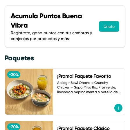
Acumula
Puntos Buena
Vibra
Únete
Regístrate, gana puntos con tus compras y
canjealos por productos y más
Paquetes
-
20
%
¡Promo! Paquete Favorito
A elegir Bowl Ohana o Crunchy 
Chicken + Sopa Miso 8oz + té verde, 
limonada pepino menta o botella de 
agua.
-
20
%
¡Promo! Paquete Clásico