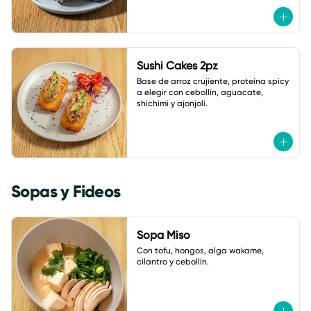
Sushi Cakes 2pz
Base de arroz crujiente, proteína spicy 
a elegir con cebollín, aguacate, 
shichimi y ajonjolí.
Sopas y Fideos
Sopa Miso
Con tofu, hongos, alga wakame, 
cilantro y cebollín.