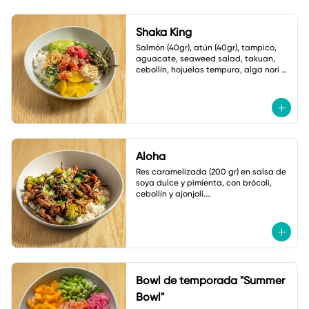
Shaka King
Salmón (40gr), atún (40gr), tampico, 
aguacate, seaweed salad, takuan, 
cebollín, hojuelas tempura, alga nori y 
ajonjolí.

Salsa: Mayonesa spicy
Aloha
Res caramelizada (200 gr) en salsa de 
soya dulce y pimienta, con brócoli, 
cebollín y ajonjolí.

Acompañado de arroz frito con 
verduras
Bowl de temporada "Summer
Bowl"