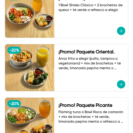
1 Bowl Shaka Clásico + 2 brochetas de 
queso + té verde o refresco a elegir.
-
20
%
¡Promo! Paquete Oriental.
Arroz frito a elegir (pollo, tampico o 
vegetariano) + mix de brochetas + té 
verde, limonada pepino menta o 
botella de agua.
-
20
%
¡Promo! Paquete Picante
Flaming tuna o Bowl Roca de camarón 
+ mix de brochetas + té verde, 
limonada pepino menta o refresco a 
elegir.