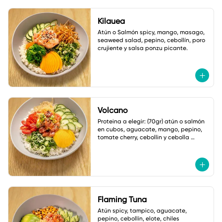
Kilauea
Atún o Salmón spicy, mango, masago, 
seaweed salad, pepino, cebollín, poro 
crujiente y salsa ponzu picante.
Volcano
Proteina a elegir: (70gr) atún o salmón 
en cubos, aguacate, mango, pepino, 
tomate cherry, cebollin y cebolla 
crujiente. Salsa: Volcano
Flaming Tuna
Atún spicy, tampico, aguacate, 
pepino, cebollín, elote, chiles 