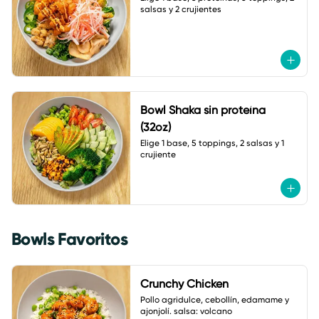
salsas y 2 crujientes
Bowl Shaka sin proteína
(32oz)
Elige 1 base, 5 toppings, 2 salsas y 1 
crujiente
Bowls Favoritos
Crunchy Chicken
Pollo agridulce, cebollín, edamame y 
ajonjolí. salsa: volcano