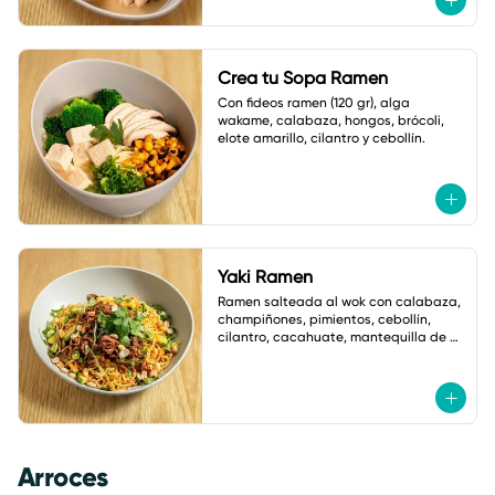
Crea tu Sopa Ramen
Con fideos ramen (120 gr), alga 
wakame, calabaza, hongos, brócoli, 
elote amarillo, cilantro y cebollín.
Yaki Ramen
Ramen salteada al wok con calabaza, 
champiñones, pimientos, cebollín, 
cilantro, cacahuate, mantequilla de 
ajo y salsa de soya. Con salsa Asia 
Macha.
Arroces