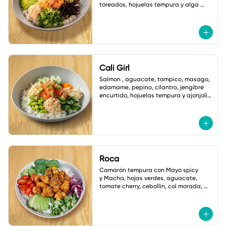
toreados, hojuelas tempura y alga 
nori. salsa ponzu picante.
Cali Girl
Salmon , aguacate, tampico, masago, 
edamame, pepino, cilantro, jengibre 
encurtido, hojuelas tempura y ajonjoli 
vinagreta yuzu.
Roca
Camarón tempura con Mayo spicy

y Macha, hojas verdes, aguacate, 
tomate cherry, cebollín, col morada, 
jalapeño tempura, ajonjoli, Salsa: 
Shoyu Dulce