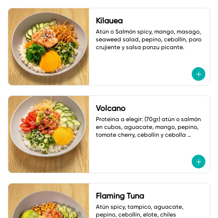
Kilauea
Atún o Salmón spicy, mango, masago, 
seaweed salad, pepino, cebollín, poro 
crujiente y salsa ponzu picante.
Volcano
Proteina a elegir: (70gr) atún o salmón 
en cubos, aguacate, mango, pepino, 
tomate cherry, cebollin y cebolla 
crujiente. Salsa: Volcano
Flaming Tuna
Atún spicy, tampico, aguacate, 
pepino, cebollín, elote, chiles 