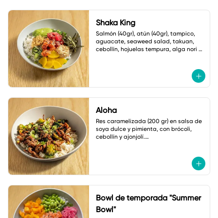
Shaka King
Salmón (40gr), atún (40gr), tampico, 
aguacate, seaweed salad, takuan, 
cebollín, hojuelas tempura, alga nori y 
ajonjolí.

Salsa: Mayonesa spicy
Aloha
Res caramelizada (200 gr) en salsa de 
soya dulce y pimienta, con brócoli, 
cebollín y ajonjolí.

Acompañado de arroz frito con 
verduras
Bowl de temporada "Summer
Bowl"