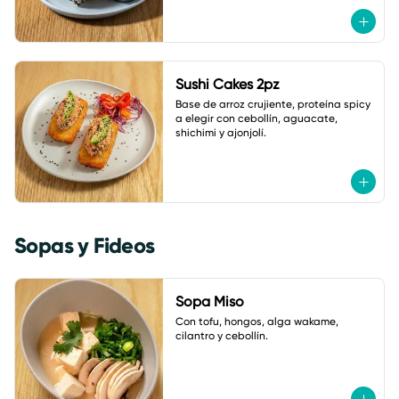
Sushi Cakes 2pz
Base de arroz crujiente, proteína spicy 
a elegir con cebollín, aguacate, 
shichimi y ajonjolí.
Sopas y Fideos
Sopa Miso
Con tofu, hongos, alga wakame, 
cilantro y cebollín.