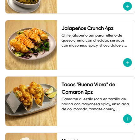
Jalapeños Crunch 4pz
Chile jalapeño tempura relleno de 
queso crema con cheddar, servidos 
con mayonesa spicy, shoyu dulce y 
ajonjolí.
Tacos "Buena Vibra" de
Camarón 2pz
Camarón al estilo roca en tortilla de 
harina con mayonesa spicy, ensalada 
de col morada, tomate cherry, 
jalapeño tempura, cebollín y shichimi.