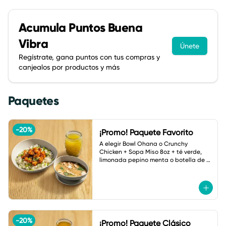
Acumula
Puntos Buena
Vibra
Únete
Regístrate, gana puntos con tus compras y
canjealos por productos y más
Paquetes
-
20
%
¡Promo! Paquete Favorito
A elegir Bowl Ohana o Crunchy 
Chicken + Sopa Miso 8oz + té verde, 
limonada pepino menta o botella de 
agua.
-
20
%
¡Promo! Paquete Clásico