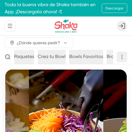
Toda la buena vibra de Shaka también en
Descargar
App. ¡Descargala ahora! 🤙
Abrir menu de navegación
Login
¿Dónde quieres pedir?
Paquetes
Crea tu Bowl
Bowls Favoritos
Brochetas