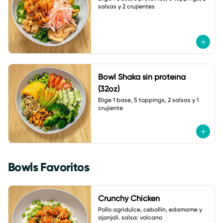
salsas y 2 crujientes
Bowl Shaka sin proteína
(32oz)
Elige 1 base, 5 toppings, 2 salsas y 1 
crujiente
Bowls Favoritos
Crunchy Chicken
Pollo agridulce, cebollín, edamame y 
ajonjolí. salsa: volcano