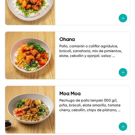
Ohana
Pollo, camarón o coliflor agridulce, 
brócoli, zanahoria, mix de pimientos, 
elote, cebollín y ajonjolí. salsa: 
mayonesa spicy.
Moa Moa
Pechuga de pollo teriyaki (100 gr), 
piña, brócoli, elote amarillo, tomate 
cherry, cebollín, chips de plátano, 
ajonjolí y mayonesa cilantro jalapeño