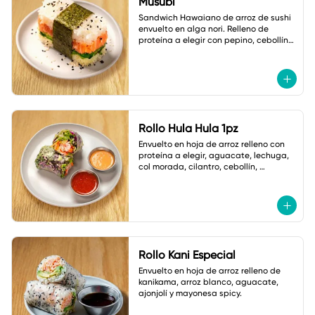
Musubi
Sandwich Hawaiano de arroz de sushi 
envuelto en alga nori. Relleno de 
proteína a elegir con pepino, cebollín y 
ajonjolí.
Rollo Hula Hula 1pz
Envuelto en hoja de arroz relleno con 
proteína a elegir, aguacate, lechuga, 
col morada, cilantro, cebollín, 
zanahoria,cacahuate y ajonjolí. Con 
Salsas
Rollo Kani Especial
Envuelto en hoja de arroz relleno de 
kanikama, arroz blanco, aguacate, 
ajonjolí y mayonesa spicy.