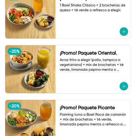
1 Bowl Shaka Clásico + 2 brochetas de 
queso + té verde o refresco a elegir.
-
20
%
¡Promo! Paquete Oriental.
Arroz frito a elegir (pollo, tampico o 
vegetariano) + mix de brochetas + té 
verde, limonada pepino menta o 
botella de agua.
-
20
%
¡Promo! Paquete Picante
Flaming tuna o Bowl Roca de camarón 
+ mix de brochetas + té verde, 
limonada pepino menta o refresco a 
elegir.