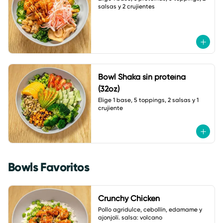
salsas y 2 crujientes
Bowl Shaka sin proteína
(32oz)
Elige 1 base, 5 toppings, 2 salsas y 1 
crujiente
Bowls Favoritos
Crunchy Chicken
Pollo agridulce, cebollín, edamame y 
ajonjolí. salsa: volcano