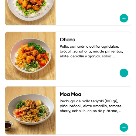
Ohana
Pollo, camarón o coliflor agridulce, 
brócoli, zanahoria, mix de pimientos, 
elote, cebollín y ajonjolí. salsa: 
mayonesa spicy.
Moa Moa
Pechuga de pollo teriyaki (100 gr), 
piña, brócoli, elote amarillo, tomate 
cherry, cebollín, chips de plátano, 
ajonjolí y mayonesa cilantro jalapeño