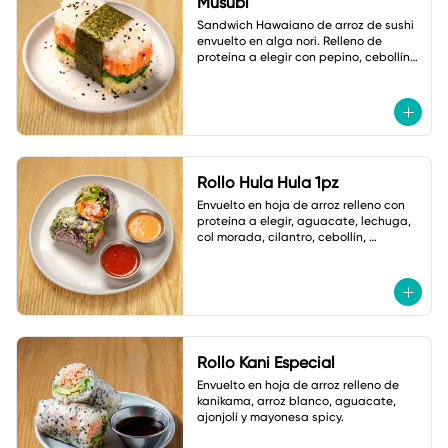
Musubi
Sandwich Hawaiano de arroz de sushi 
envuelto en alga nori. Relleno de 
proteína a elegir con pepino, cebollín y 
ajonjolí.
Rollo Hula Hula 1pz
Envuelto en hoja de arroz relleno con 
proteína a elegir, aguacate, lechuga, 
col morada, cilantro, cebollín, 
zanahoria,cacahuate y ajonjolí. Con 
Salsas
Rollo Kani Especial
Envuelto en hoja de arroz relleno de 
kanikama, arroz blanco, aguacate, 
ajonjolí y mayonesa spicy.