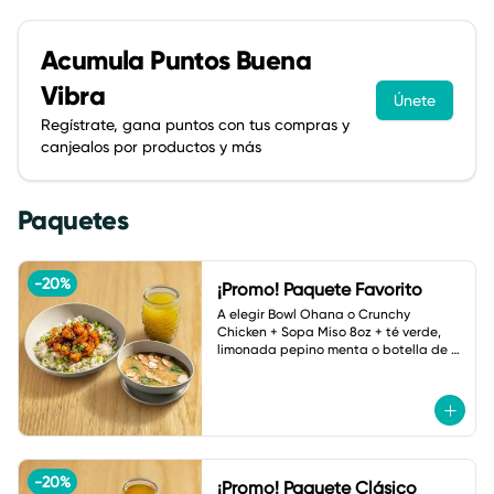
Acumula
Puntos Buena
Vibra
Únete
Regístrate, gana puntos con tus compras y
canjealos por productos y más
Paquetes
-
20
%
¡Promo! Paquete Favorito
A elegir Bowl Ohana o Crunchy 
Chicken + Sopa Miso 8oz + té verde, 
limonada pepino menta o botella de 
agua.
-
20
%
¡Promo! Paquete Clásico