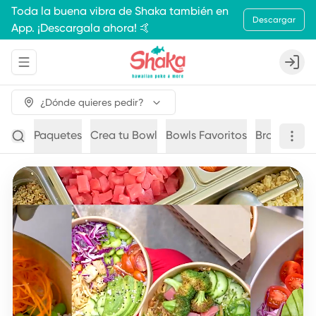
Toda la buena vibra de Shaka también en
Descargar
App. ¡Descargala ahora! 🤙
Abrir menu de navegación
Login
¿Dónde quieres pedir?
Paquetes
Crea tu Bowl
Bowls Favoritos
Brochetas