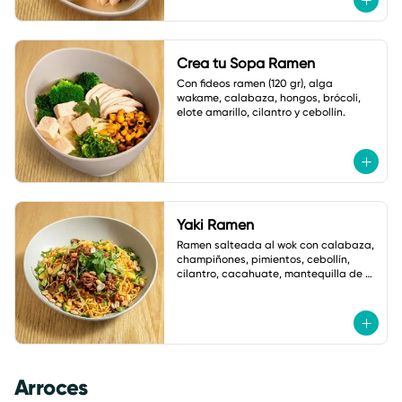
Crea tu Sopa Ramen
Con fideos ramen (120 gr), alga 
wakame, calabaza, hongos, brócoli, 
elote amarillo, cilantro y cebollín.
Yaki Ramen
Ramen salteada al wok con calabaza, 
champiñones, pimientos, cebollín, 
cilantro, cacahuate, mantequilla de 
ajo y salsa de soya. Con salsa Asia 
Macha.
Arroces