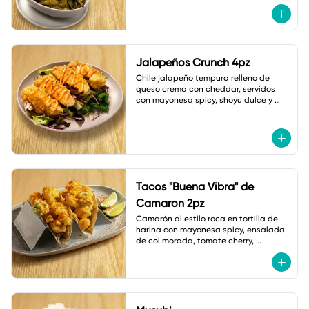
Jalapeños Crunch 4pz
Chile jalapeño tempura relleno de 
queso crema con cheddar, servidos 
con mayonesa spicy, shoyu dulce y 
ajonjolí.
Tacos "Buena Vibra" de
Camarón 2pz
Camarón al estilo roca en tortilla de 
harina con mayonesa spicy, ensalada 
de col morada, tomate cherry, 
jalapeño tempura, cebollín y shichimi.