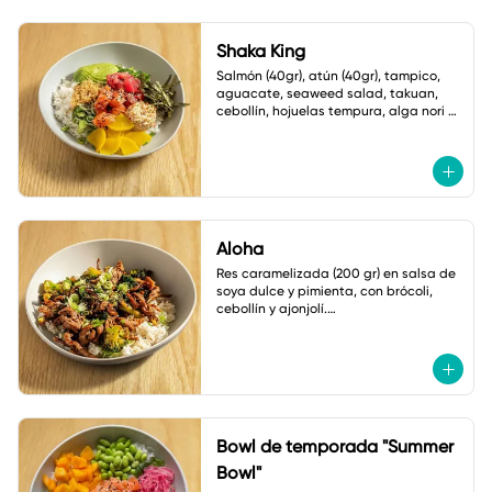
Shaka King
Salmón (40gr), atún (40gr), tampico, 
aguacate, seaweed salad, takuan, 
cebollín, hojuelas tempura, alga nori y 
ajonjolí.

Salsa: Mayonesa spicy
Aloha
Res caramelizada (200 gr) en salsa de 
soya dulce y pimienta, con brócoli, 
cebollín y ajonjolí.

Acompañado de arroz frito con 
verduras
Bowl de temporada "Summer
Bowl"