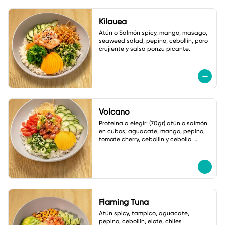
Kilauea
Atún o Salmón spicy, mango, masago, 
seaweed salad, pepino, cebollín, poro 
crujiente y salsa ponzu picante.
Volcano
Proteina a elegir: (70gr) atún o salmón 
en cubos, aguacate, mango, pepino, 
tomate cherry, cebollin y cebolla 
crujiente. Salsa: Volcano
Flaming Tuna
Atún spicy, tampico, aguacate, 
pepino, cebollín, elote, chiles 