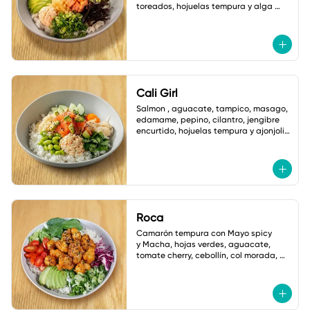
toreados, hojuelas tempura y alga 
nori. salsa ponzu picante.
Cali Girl
Salmon , aguacate, tampico, masago, 
edamame, pepino, cilantro, jengibre 
encurtido, hojuelas tempura y ajonjoli 
vinagreta yuzu.
Roca
Camarón tempura con Mayo spicy

y Macha, hojas verdes, aguacate, 
tomate cherry, cebollín, col morada, 
jalapeño tempura, ajonjoli, Salsa: 
Shoyu Dulce