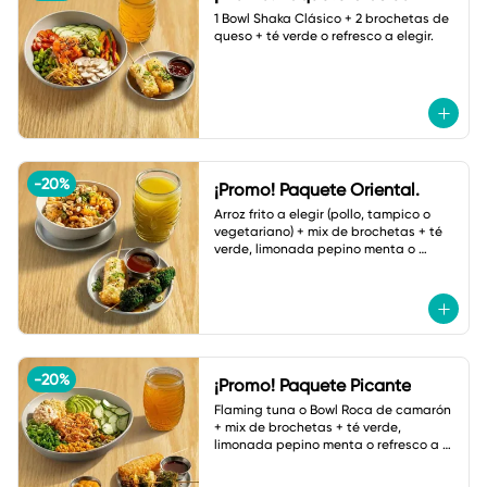
1 Bowl Shaka Clásico + 2 brochetas de 
queso + té verde o refresco a elegir.
-
20
%
¡Promo! Paquete Oriental.
Arroz frito a elegir (pollo, tampico o 
vegetariano) + mix de brochetas + té 
verde, limonada pepino menta o 
botella de agua.
-
20
%
¡Promo! Paquete Picante
Flaming tuna o Bowl Roca de camarón 
+ mix de brochetas + té verde, 
limonada pepino menta o refresco a 
elegir.