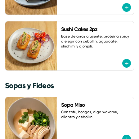
Sushi Cakes 2pz
Base de arroz crujiente, proteína spicy 
a elegir con cebollín, aguacate, 
shichimi y ajonjolí.
Sopas y Fideos
Sopa Miso
Con tofu, hongos, alga wakame, 
cilantro y cebollín.