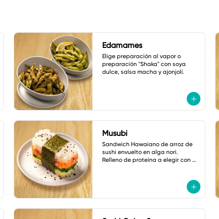
Edamames
Elige preparación al vapor o 
preparación "Shaka" con soya 
dulce, salsa macha y ajonjolí.
Musubi
Sandwich Hawaiano de arroz de 
sushi envuelto en alga nori. 
Relleno de proteína a elegir con 
pepino, cebollín y ajonjolí.