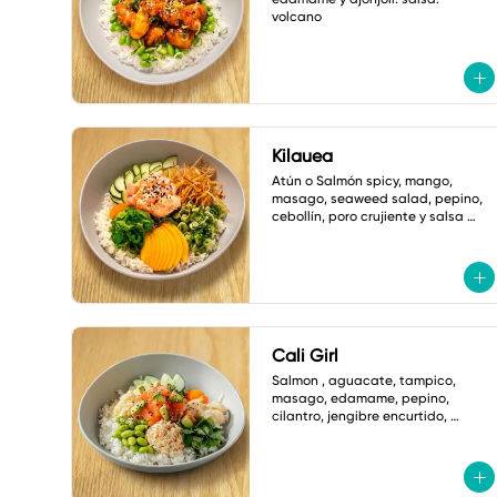
volcano
Kilauea
Atún o Salmón spicy, mango, 
masago, seaweed salad, pepino, 
cebollín, poro crujiente y salsa 
ponzu picante.
Cali Girl
Salmon , aguacate, tampico, 
masago, edamame, pepino, 
cilantro, jengibre encurtido, 
hojuelas tempura y ajonjoli 
vinagreta yuzu.