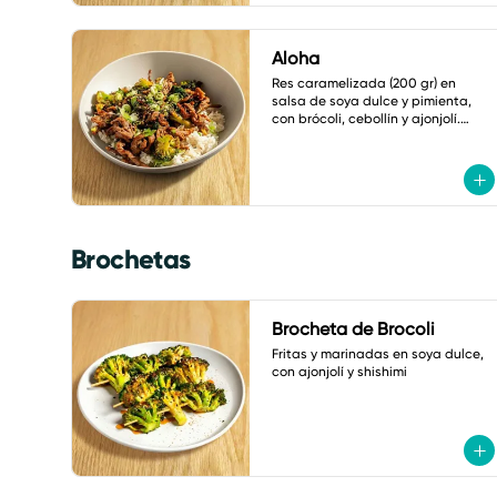
Aloha
Res caramelizada (200 gr) en 
salsa de soya dulce y pimienta, 
con brócoli, cebollín y ajonjolí.

Acompañado de arroz frito con 
verduras
Brochetas
Brocheta de Brocoli
Fritas y marinadas en soya dulce, 
con ajonjolí y shishimi