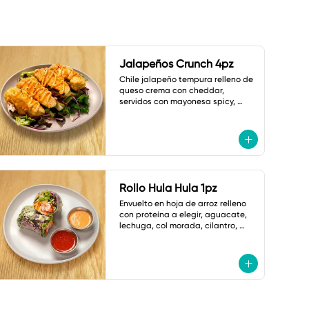
Jalapeños Crunch 4pz
Chile jalapeño tempura relleno de 
queso crema con cheddar, 
servidos con mayonesa spicy, 
shoyu dulce y ajonjolí.
Rollo Hula Hula 1pz
Envuelto en hoja de arroz relleno 
con proteína a elegir, aguacate, 
lechuga, col morada, cilantro, 
cebollín, zanahoria,cacahuate y 
ajonjolí. Con Salsas