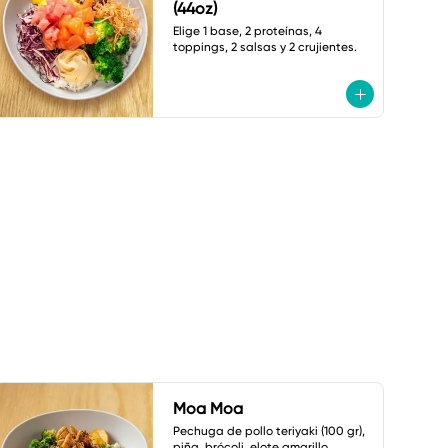
(44oz)
Elige 1 base, 2 proteínas, 4 
toppings, 2 salsas y 2 crujientes.
Moa Moa
Pechuga de pollo teriyaki (100 gr), 
piña, brócoli, elote amarillo, 