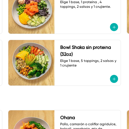
Elige 1 base, 1 proteína , 4 
toppings, 2 salsas y 1 crujiente.
Bowl Shaka sin proteína
(32oz)
Elige 1 base, 5 toppings, 2 salsas y 
1 crujiente
Ohana
Pollo, camarón o coliflor agridulce, 
brócoli, zanahoria, mix de 