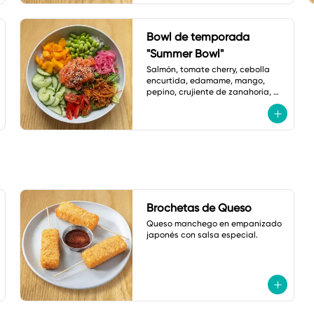
Bowl de temporada
"Summer Bowl"
Salmón, tomate cherry, cebolla 
encurtida, edamame, mango, 
pepino, crujiente de zanahoria, 
ajonjolí y vinagreta de zanahoria 
con jengibre.
Brochetas de Queso
Queso manchego en empanizado 
japonés con salsa especial.