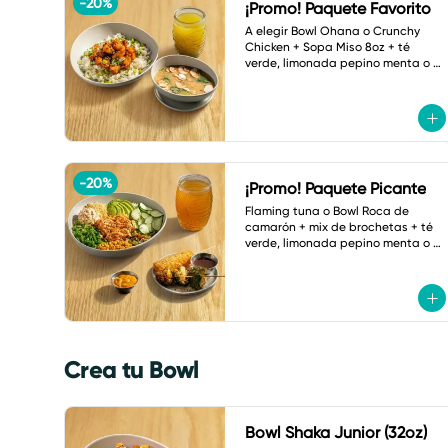
-
20
%
¡Promo! Paquete Favorito
A elegir Bowl Ohana o Crunchy 
Chicken + Sopa Miso 8oz + té 
verde, limonada pepino menta o 
botella de agua.
-
20
%
¡Promo! Paquete Picante
Flaming tuna o Bowl Roca de 
camarón + mix de brochetas + té 
verde, limonada pepino menta o 
refresco a elegir.
Crea tu Bowl
Bowl Shaka Junior (32oz)