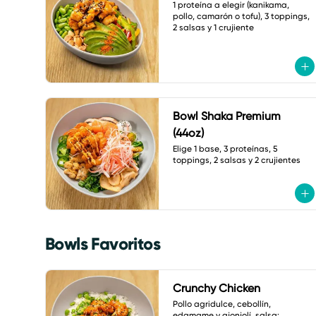
1 proteína a elegir (kanikama, 
pollo, camarón o tofu), 3 toppings, 
2 salsas y 1 crujiente
Bowl Shaka Premium
(44oz)
Elige 1 base, 3 proteínas, 5 
toppings, 2 salsas y 2 crujientes
Bowls Favoritos
Crunchy Chicken
Pollo agridulce, cebollín, 
edamame y ajonjolí. salsa: 