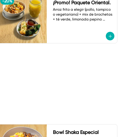
-
20
%
¡Promo! Paquete Oriental.
Arroz frito a elegir (pollo, tampico 
o vegetariano) + mix de brochetas 
+ té verde, limonada pepino 
menta o botella de agua.
Bowl Shaka Especial