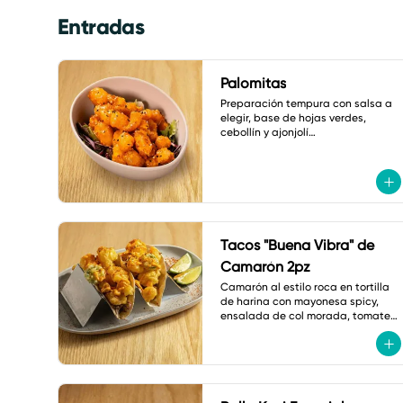
Entradas
Palomitas
Preparación tempura con salsa a 
elegir, base de hojas verdes, 
cebollín y ajonjolí

A elegir: coliflor, pollo o camarón.
Tacos "Buena Vibra" de
Camarón 2pz
Camarón al estilo roca en tortilla 
de harina con mayonesa spicy, 
ensalada de col morada, tomate 
cherry, jalapeño tempura, cebollín 
y shichimi.