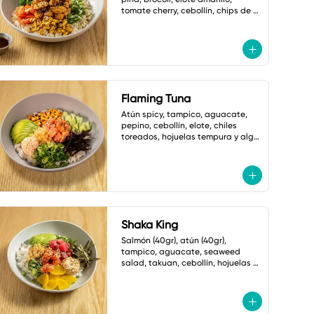
tomate cherry, cebollín, chips de 
plátano, ajonjolí y mayonesa 
cilantro jalapeño
Flaming Tuna
Atún spicy, tampico, aguacate, 
pepino, cebollín, elote, chiles 
toreados, hojuelas tempura y alga 
nori. salsa ponzu picante.
Shaka King
Salmón (40gr), atún (40gr), 
tampico, aguacate, seaweed 
salad, takuan, cebollín, hojuelas 
tempura, alga nori y ajonjolí.

Salsa: Mayonesa spicy