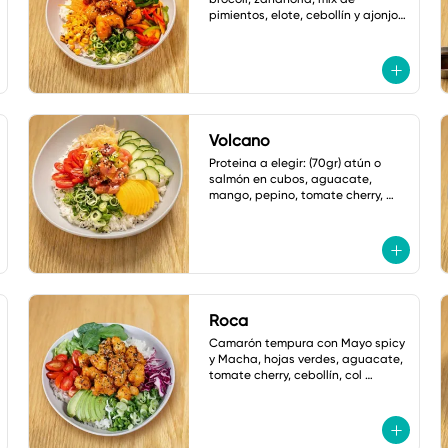
pimientos, elote, cebollín y ajonjolí. 
salsa: mayonesa spicy.
Volcano
Proteina a elegir: (70gr) atún o 
salmón en cubos, aguacate, 
mango, pepino, tomate cherry, 
cebollin y cebolla crujiente. Salsa: 
Volcano
Roca
Camarón tempura con Mayo spicy

y Macha, hojas verdes, aguacate, 
tomate cherry, cebollín, col 
morada, jalapeño tempura, 
ajonjoli, Salsa: Shoyu Dulce