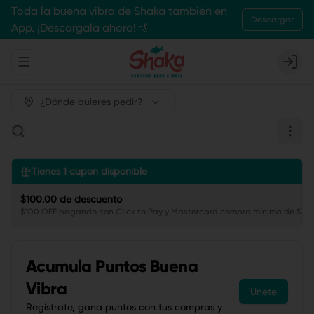
Toda la buena vibra de Shaka también en
Descargar
App. ¡Descargala ahora! 🤙
Abrir menu de navegación
Login
¿Dónde quieres pedir?
Tienes
1
cupón disponible
$100.00 de descuento
$100 OFF pagando con Click to Pay y Mastercard compra mínima de $250
Acumula
Puntos Buena
Vibra
Únete
Regístrate, gana puntos con tus compras y