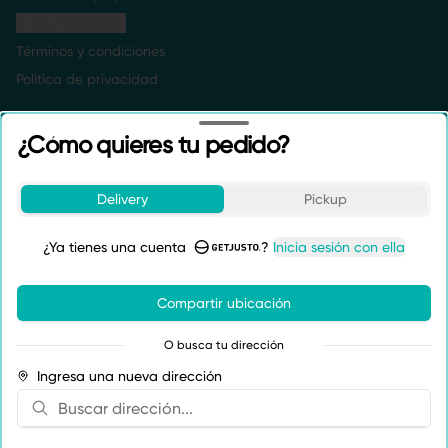
T&C Master Card
Términos y condiciones
Política de privacidad
Redes sociales
¿Cómo quieres tu pedido?
Instagram
Facebook
Delivery
Pickup
TikTok
¿Ya tienes una cuenta
?
Inicia sesión con ella
Mi cuenta
Compartir ubicación
Pedir
Puntos Buena Vibra
O busca tu dirección
Iniciar sesión
Ingresa una nueva dirección
Powered by