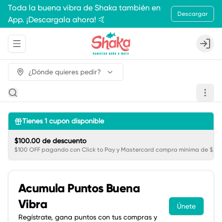
Toda la buena vibra de Shaka también en
Descargar
App. ¡Descargala ahora! 🤙
Abrir menu de navegación
Login
¿Dónde quieres pedir?
Tienes
1
cupón disponible
$100.00 de descuento
$100 OFF pagando con Click to Pay y Mastercard compra mínima de $250
Acumula
Puntos Buena
Vibra
Únete
Regístrate, gana puntos con tus compras y