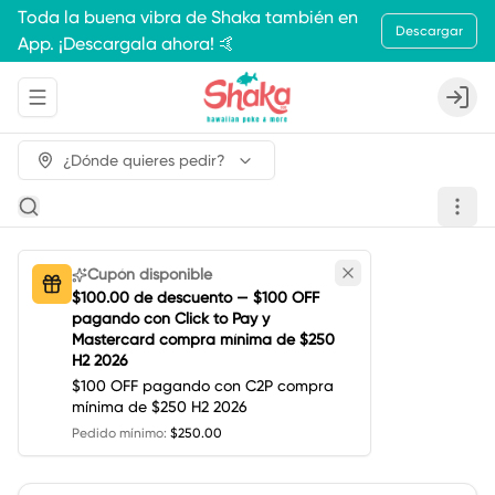
Toda la buena vibra de Shaka también en
Descargar
App. ¡Descargala ahora! 🤙
Abrir menu de navegación
Login
¿Dónde quieres pedir?
Cupón disponible
$100.00 de descuento — $100 OFF
pagando con Click to Pay y
Mastercard compra mínima de $250
H2 2026
$100 OFF pagando con C2P compra
mínima de $250 H2 2026
Pedido mínimo
:
$250.00