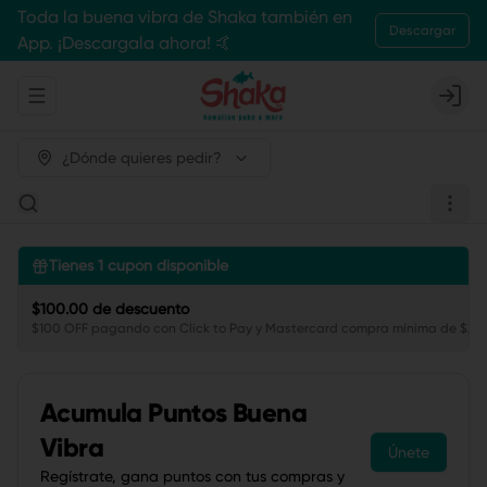
Toda la buena vibra de Shaka también en
Descargar
App. ¡Descargala ahora! 🤙
Abrir menu de navegación
Login
¿Dónde quieres pedir?
Tienes
1
cupón disponible
$100.00 de descuento
$100 OFF pagando con Click to Pay y Mastercard compra mínima de $250
Acumula
Puntos Buena
Vibra
Únete
Regístrate, gana puntos con tus compras y