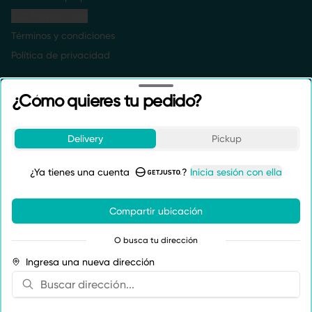
T&C Master Card
Términos y condiciones
Política de privacidad
Redes sociales
¿Cómo quieres tu pedido?
Instagram
Facebook
Delivery
Pickup
TikTok
¿Ya tienes una cuenta
?
Inicia sesión con ella
Mi cuenta
Compartir ubicación
Pedir
Puntos Buena Vibra
O busca tu dirección
Iniciar sesión
Ingresa una nueva dirección
Powered by