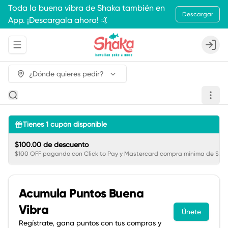
Toda la buena vibra de Shaka también en
Descargar
App. ¡Descargala ahora! 🤙
Abrir menu de navegación
Login
¿Dónde quieres pedir?
Tienes
1
cupón disponible
$100.00 de descuento
$100 OFF pagando con Click to Pay y Mastercard compra mínima de $250
Acumula
Puntos Buena
Vibra
Únete
Regístrate, gana puntos con tus compras y