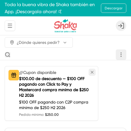
Toda la buena vibra de Shaka también en
Descargar
App. ¡Descargala ahora! 🤙
Abrir menu de navegación
Login
¿Dónde quieres pedir?
Cupón disponible
$100.00 de descuento — $100 OFF
pagando con Click to Pay y
Mastercard compra mínima de $250
H2 2026
$100 OFF pagando con C2P compra
mínima de $250 H2 2026
Pedido mínimo
:
$250.00