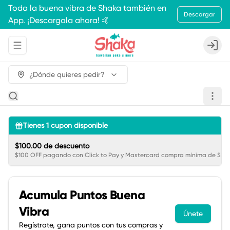
Toda la buena vibra de Shaka también en
Descargar
App. ¡Descargala ahora! 🤙
Abrir menu de navegación
Login
¿Dónde quieres pedir?
Tienes
1
cupón disponible
$100.00 de descuento
$100 OFF pagando con Click to Pay y Mastercard compra mínima de $250
Acumula
Puntos Buena
Vibra
Únete
Regístrate, gana puntos con tus compras y