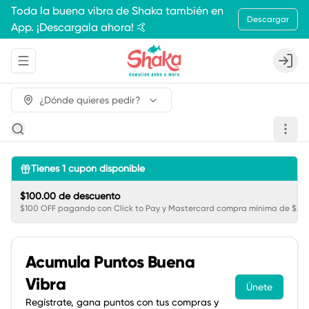
Toda la buena vibra de Shaka también en
Descargar
App. ¡Descargala ahora! 🤙
Abrir menu de navegación
Login
¿Dónde quieres pedir?
Tienes
1
cupón disponible
$100.00 de descuento
$100 OFF pagando con Click to Pay y Mastercard compra mínima de $250
Acumula
Puntos Buena
Vibra
Únete
Regístrate, gana puntos con tus compras y