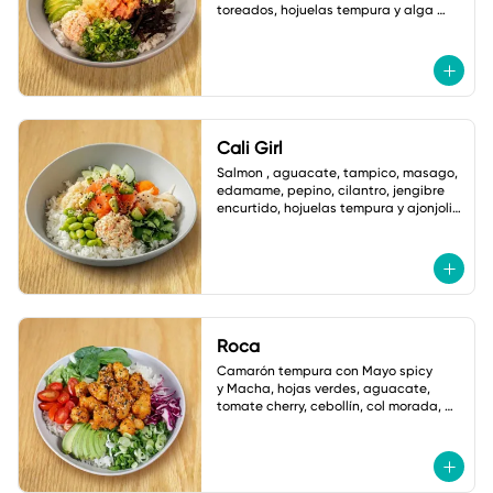
toreados, hojuelas tempura y alga 
nori. salsa ponzu picante.
Cali Girl
Salmon , aguacate, tampico, masago, 
edamame, pepino, cilantro, jengibre 
encurtido, hojuelas tempura y ajonjoli 
vinagreta yuzu.
Roca
Camarón tempura con Mayo spicy

y Macha, hojas verdes, aguacate, 
tomate cherry, cebollín, col morada, 
jalapeño tempura, ajonjoli, Salsa: 
Shoyu Dulce