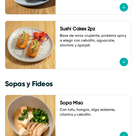
Sushi Cakes 2pz
Base de arroz crujiente, proteína spicy 
a elegir con cebollín, aguacate, 
shichimi y ajonjolí.
Sopas y Fideos
Sopa Miso
Con tofu, hongos, alga wakame, 
cilantro y cebollín.