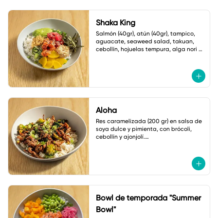
Shaka King
Salmón (40gr), atún (40gr), tampico, 
aguacate, seaweed salad, takuan, 
cebollín, hojuelas tempura, alga nori y 
ajonjolí.

Salsa: Mayonesa spicy
Aloha
Res caramelizada (200 gr) en salsa de 
soya dulce y pimienta, con brócoli, 
cebollín y ajonjolí.

Acompañado de arroz frito con 
verduras
Bowl de temporada "Summer
Bowl"