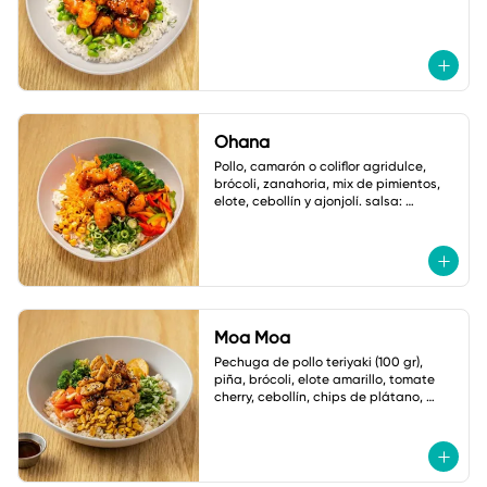
Ohana
Pollo, camarón o coliflor agridulce, 
brócoli, zanahoria, mix de pimientos, 
elote, cebollín y ajonjolí. salsa: 
mayonesa spicy.
Moa Moa
Pechuga de pollo teriyaki (100 gr), 
piña, brócoli, elote amarillo, tomate 
cherry, cebollín, chips de plátano, 
ajonjolí y mayonesa cilantro jalapeño