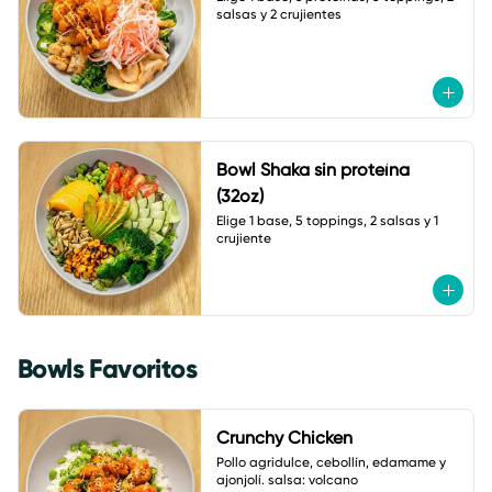
salsas y 2 crujientes
Bowl Shaka sin proteína
(32oz)
Elige 1 base, 5 toppings, 2 salsas y 1 
crujiente
Bowls Favoritos
Crunchy Chicken
Pollo agridulce, cebollín, edamame y 
ajonjolí. salsa: volcano