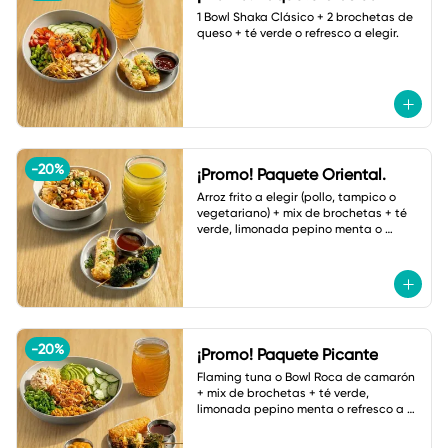
1 Bowl Shaka Clásico + 2 brochetas de 
queso + té verde o refresco a elegir.
-
20
%
¡Promo! Paquete Oriental.
Arroz frito a elegir (pollo, tampico o 
vegetariano) + mix de brochetas + té 
verde, limonada pepino menta o 
botella de agua.
-
20
%
¡Promo! Paquete Picante
Flaming tuna o Bowl Roca de camarón 
+ mix de brochetas + té verde, 
limonada pepino menta o refresco a 
elegir.