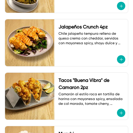
Jalapeños Crunch 4pz
Chile jalapeño tempura relleno de 
queso crema con cheddar, servidos 
con mayonesa spicy, shoyu dulce y 
ajonjolí.
Tacos "Buena Vibra" de
Camarón 2pz
Camarón al estilo roca en tortilla de 
harina con mayonesa spicy, ensalada 
de col morada, tomate cherry, 
jalapeño tempura, cebollín y shichimi.