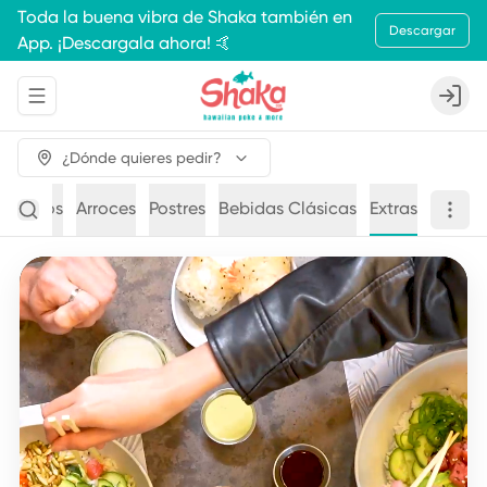
Toda la buena vibra de Shaka también en
Descargar
App. ¡Descargala ahora! 🤙
Abrir menu de navegación
Login
¿Dónde quieres pedir?
y Fideos
Arroces
Postres
Bebidas Clásicas
Extras