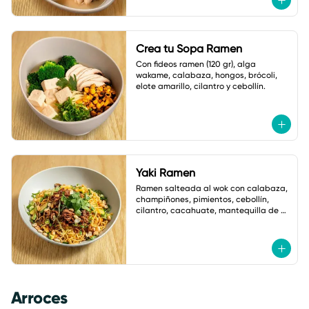
Crea tu Sopa Ramen
Con fideos ramen (120 gr), alga 
wakame, calabaza, hongos, brócoli, 
elote amarillo, cilantro y cebollín.
Yaki Ramen
Ramen salteada al wok con calabaza, 
champiñones, pimientos, cebollín, 
cilantro, cacahuate, mantequilla de 
ajo y salsa de soya. Con salsa Asia 
Macha.
Arroces