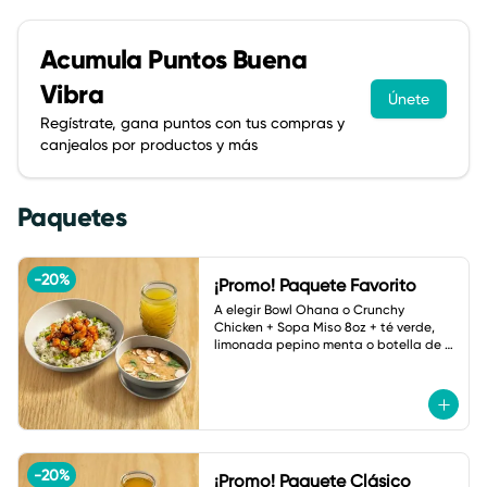
Acumula
Puntos Buena
Vibra
Únete
Regístrate, gana puntos con tus compras y
canjealos por productos y más
Paquetes
-
20
%
¡Promo! Paquete Favorito
A elegir Bowl Ohana o Crunchy 
Chicken + Sopa Miso 8oz + té verde, 
limonada pepino menta o botella de 
agua.
-
20
%
¡Promo! Paquete Clásico