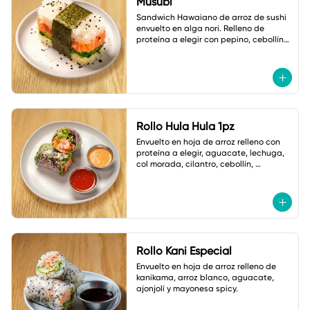
Musubi
Sandwich Hawaiano de arroz de sushi 
envuelto en alga nori. Relleno de 
proteína a elegir con pepino, cebollín y 
ajonjolí.
Rollo Hula Hula 1pz
Envuelto en hoja de arroz relleno con 
proteína a elegir, aguacate, lechuga, 
col morada, cilantro, cebollín, 
zanahoria,cacahuate y ajonjolí. Con 
Salsas
Rollo Kani Especial
Envuelto en hoja de arroz relleno de 
kanikama, arroz blanco, aguacate, 
ajonjolí y mayonesa spicy.