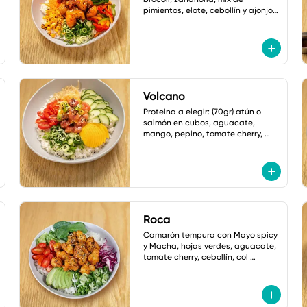
pimientos, elote, cebollín y ajonjolí. 
salsa: mayonesa spicy.
Volcano
Proteina a elegir: (70gr) atún o 
salmón en cubos, aguacate, 
mango, pepino, tomate cherry, 
cebollin y cebolla crujiente. Salsa: 
Volcano
Roca
Camarón tempura con Mayo spicy

y Macha, hojas verdes, aguacate, 
tomate cherry, cebollín, col 
morada, jalapeño tempura, 
ajonjoli, Salsa: Shoyu Dulce