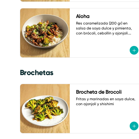
Aloha
Res caramelizada (200 gr) en 
salsa de soya dulce y pimienta, 
con brócoli, cebollín y ajonjolí.

Acompañado de arroz frito con 
verduras
Brochetas
Brocheta de Brocoli
Fritas y marinadas en soya dulce, 
con ajonjolí y shishimi