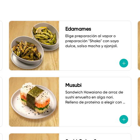
Edamames
Elige preparación al vapor o 
preparación "Shaka" con soya 
dulce, salsa macha y ajonjolí.
Musubi
Sandwich Hawaiano de arroz de 
sushi envuelto en alga nori. 
Relleno de proteína a elegir con 
pepino, cebollín y ajonjolí.