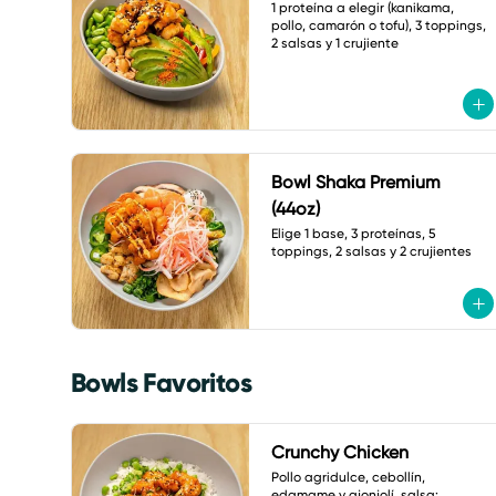
1 proteína a elegir (kanikama, 
pollo, camarón o tofu), 3 toppings, 
2 salsas y 1 crujiente
Bowl Shaka Premium
(44oz)
Elige 1 base, 3 proteínas, 5 
toppings, 2 salsas y 2 crujientes
Bowls Favoritos
Crunchy Chicken
Pollo agridulce, cebollín, 
edamame y ajonjolí. salsa: 