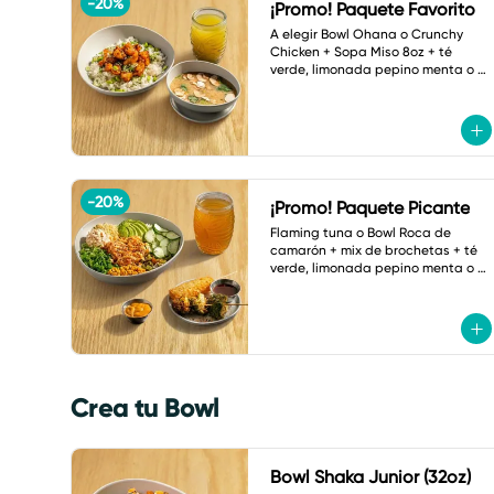
-
20
%
¡Promo! Paquete Favorito
A elegir Bowl Ohana o Crunchy 
Chicken + Sopa Miso 8oz + té 
verde, limonada pepino menta o 
botella de agua.
-
20
%
¡Promo! Paquete Picante
Flaming tuna o Bowl Roca de 
camarón + mix de brochetas + té 
verde, limonada pepino menta o 
refresco a elegir.
Crea tu Bowl
Bowl Shaka Junior (32oz)