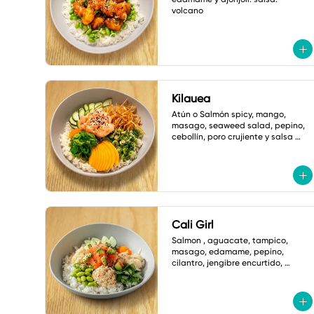
volcano
Kilauea
Atún o Salmón spicy, mango, 
masago, seaweed salad, pepino, 
cebollín, poro crujiente y salsa 
ponzu picante.
Cali Girl
Salmon , aguacate, tampico, 
masago, edamame, pepino, 
cilantro, jengibre encurtido, 
hojuelas tempura y ajonjoli 
vinagreta yuzu.