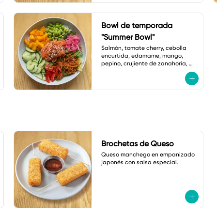
Bowl de temporada
"Summer Bowl"
Salmón, tomate cherry, cebolla 
encurtida, edamame, mango, 
pepino, crujiente de zanahoria, 
ajonjolí y vinagreta de zanahoria 
con jengibre.
Brochetas de Queso
Queso manchego en empanizado 
japonés con salsa especial.