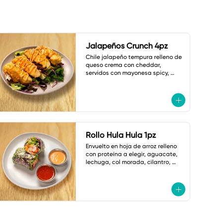
Jalapeños Crunch 4pz
Chile jalapeño tempura relleno de 
queso crema con cheddar, 
servidos con mayonesa spicy, 
shoyu dulce y ajonjolí.
Rollo Hula Hula 1pz
Envuelto en hoja de arroz relleno 
con proteína a elegir, aguacate, 
lechuga, col morada, cilantro, 
cebollín, zanahoria,cacahuate y 
ajonjolí. Con Salsas