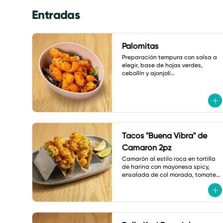
Entradas
Palomitas
Preparación tempura con salsa a 
elegir, base de hojas verdes, 
cebollín y ajonjolí

A elegir: coliflor, pollo o camarón.
Tacos "Buena Vibra" de
Camarón 2pz
Camarón al estilo roca en tortilla 
de harina con mayonesa spicy, 
ensalada de col morada, tomate 
cherry, jalapeño tempura, cebollín 
y shichimi.