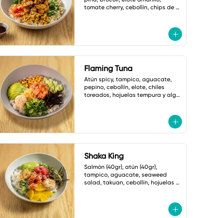
tomate cherry, cebollín, chips de 
plátano, ajonjolí y mayonesa 
cilantro jalapeño
Flaming Tuna
Atún spicy, tampico, aguacate, 
pepino, cebollín, elote, chiles 
toreados, hojuelas tempura y alga 
nori. salsa ponzu picante.
Shaka King
Salmón (40gr), atún (40gr), 
tampico, aguacate, seaweed 
salad, takuan, cebollín, hojuelas 
tempura, alga nori y ajonjolí.

Salsa: Mayonesa spicy