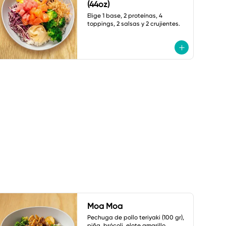
(44oz)
Elige 1 base, 2 proteínas, 4 
toppings, 2 salsas y 2 crujientes.
Moa Moa
Pechuga de pollo teriyaki (100 gr), 
piña, brócoli, elote amarillo, 