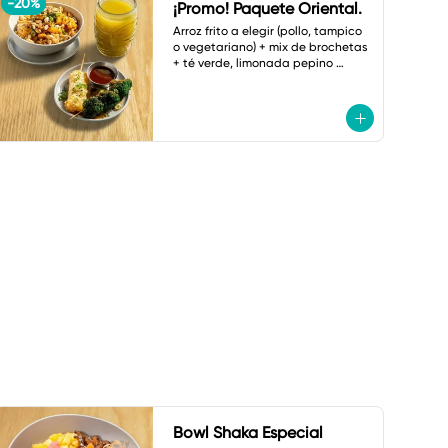
-
20
%
¡Promo! Paquete Oriental.
Arroz frito a elegir (pollo, tampico 
o vegetariano) + mix de brochetas 
+ té verde, limonada pepino 
menta o botella de agua.
Bowl Shaka Especial