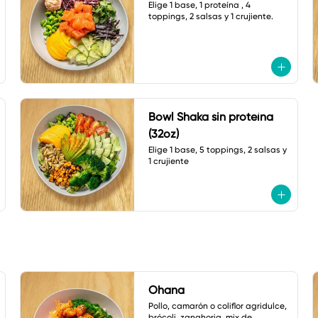
Elige 1 base, 1 proteína , 4 
toppings, 2 salsas y 1 crujiente.
Bowl Shaka sin proteína
(32oz)
Elige 1 base, 5 toppings, 2 salsas y 
1 crujiente
Ohana
Pollo, camarón o coliflor agridulce, 
brócoli, zanahoria, mix de 