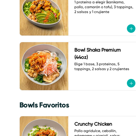
1 proteína a elegir (kanikama, 
pollo, camarón o tofu), 3 toppings, 
2 salsas y 1 crujiente
Bowl Shaka Premium
(44oz)
Elige 1 base, 3 proteínas, 5 
toppings, 2 salsas y 2 crujientes
Bowls Favoritos
Crunchy Chicken
Pollo agridulce, cebollín, 
edamame y ajonjolí. salsa: 