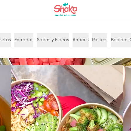
hetas
Entradas
Sopas y Fideos
Arroces
Postres
Bebidas 