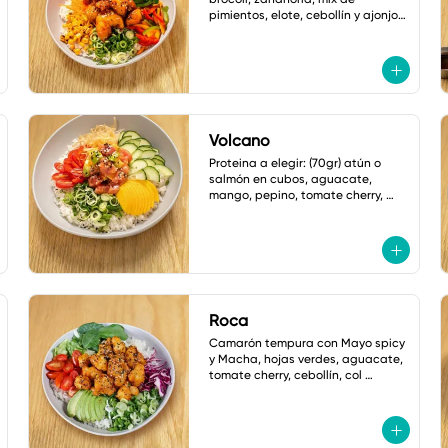
pimientos, elote, cebollín y ajonjolí. 
salsa: mayonesa spicy.
Volcano
Proteina a elegir: (70gr) atún o 
salmón en cubos, aguacate, 
mango, pepino, tomate cherry, 
cebollin y cebolla crujiente. Salsa: 
Volcano
Roca
Camarón tempura con Mayo spicy

y Macha, hojas verdes, aguacate, 
tomate cherry, cebollín, col 
morada, jalapeño tempura, 
ajonjoli, Salsa: Shoyu Dulce