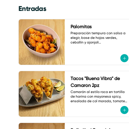
Entradas
Palomitas
Preparación tempura con salsa a 
elegir, base de hojas verdes, 
cebollín y ajonjolí

A elegir: coliflor, pollo o camarón.
Tacos "Buena Vibra" de
Camarón 2pz
Camarón al estilo roca en tortilla 
de harina con mayonesa spicy, 
ensalada de col morada, tomate 
cherry, jalapeño tempura, cebollín 
y shichimi.