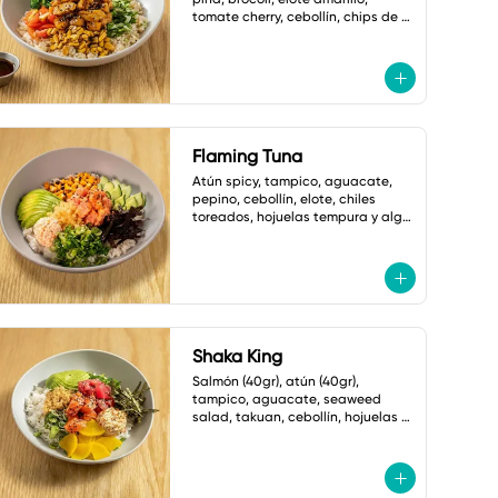
tomate cherry, cebollín, chips de 
plátano, ajonjolí y mayonesa 
cilantro jalapeño
Flaming Tuna
Atún spicy, tampico, aguacate, 
pepino, cebollín, elote, chiles 
toreados, hojuelas tempura y alga 
nori. salsa ponzu picante.
Shaka King
Salmón (40gr), atún (40gr), 
tampico, aguacate, seaweed 
salad, takuan, cebollín, hojuelas 
tempura, alga nori y ajonjolí.

Salsa: Mayonesa spicy