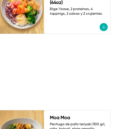
(44oz)
Elige 1 base, 2 proteínas, 4 
toppings, 2 salsas y 2 crujientes.
Moa Moa
Pechuga de pollo teriyaki (100 gr), 
piña, brócoli, elote amarillo, 