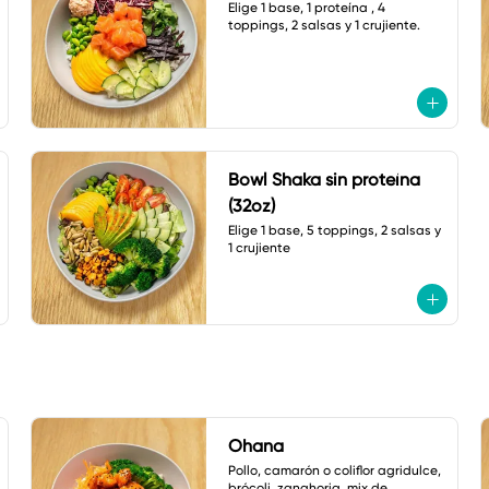
Elige 1 base, 1 proteína , 4 
toppings, 2 salsas y 1 crujiente.
Bowl Shaka sin proteína
(32oz)
Elige 1 base, 5 toppings, 2 salsas y 
1 crujiente
Ohana
Pollo, camarón o coliflor agridulce, 
brócoli, zanahoria, mix de 