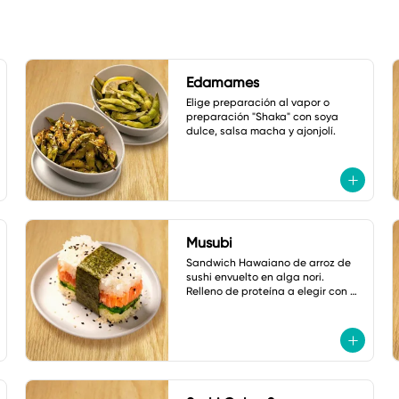
Edamames
Elige preparación al vapor o 
preparación "Shaka" con soya 
dulce, salsa macha y ajonjolí.
Musubi
Sandwich Hawaiano de arroz de 
sushi envuelto en alga nori. 
Relleno de proteína a elegir con 
pepino, cebollín y ajonjolí.