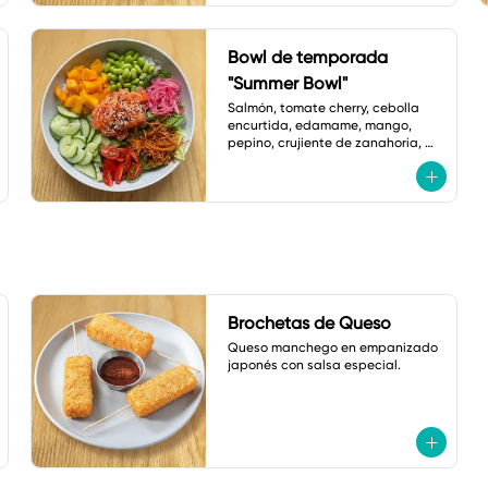
Bowl de temporada
"Summer Bowl"
Salmón, tomate cherry, cebolla 
encurtida, edamame, mango, 
pepino, crujiente de zanahoria, 
ajonjolí y vinagreta de zanahoria 
con jengibre.
Brochetas de Queso
Queso manchego en empanizado 
japonés con salsa especial.