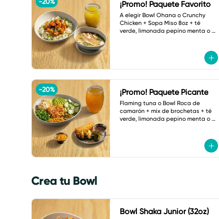
-
20
%
¡Promo! Paquete Favorito
A elegir Bowl Ohana o Crunchy 
Chicken + Sopa Miso 8oz + té 
verde, limonada pepino menta o 
botella de agua.
-
20
%
¡Promo! Paquete Picante
Flaming tuna o Bowl Roca de 
camarón + mix de brochetas + té 
verde, limonada pepino menta o 
refresco a elegir.
Crea tu Bowl
Bowl Shaka Junior (32oz)