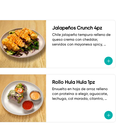
Jalapeños Crunch 4pz
Chile jalapeño tempura relleno de 
queso crema con cheddar, 
servidos con mayonesa spicy, 
shoyu dulce y ajonjolí.
Rollo Hula Hula 1pz
Envuelto en hoja de arroz relleno 
con proteína a elegir, aguacate, 
lechuga, col morada, cilantro, 
cebollín, zanahoria,cacahuate y 
ajonjolí. Con Salsas