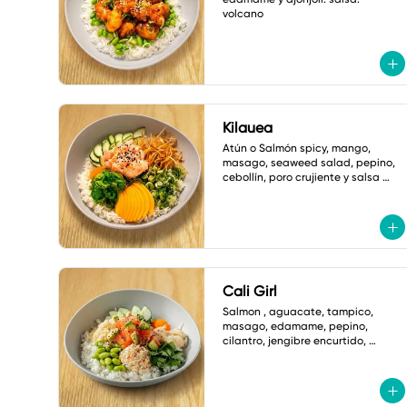
volcano
Kilauea
Atún o Salmón spicy, mango, 
masago, seaweed salad, pepino, 
cebollín, poro crujiente y salsa 
ponzu picante.
Cali Girl
Salmon , aguacate, tampico, 
masago, edamame, pepino, 
cilantro, jengibre encurtido, 
hojuelas tempura y ajonjoli 
vinagreta yuzu.