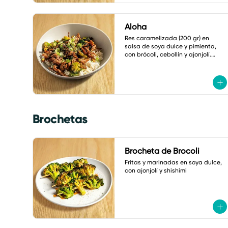
Aloha
Res caramelizada (200 gr) en 
salsa de soya dulce y pimienta, 
con brócoli, cebollín y ajonjolí.

Acompañado de arroz frito con 
verduras
Brochetas
Brocheta de Brocoli
Fritas y marinadas en soya dulce, 
con ajonjolí y shishimi