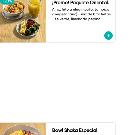
-
20
%
¡Promo! Paquete Oriental.
Arroz frito a elegir (pollo, tampico 
o vegetariano) + mix de brochetas 
+ té verde, limonada pepino 
menta o botella de agua.
Bowl Shaka Especial