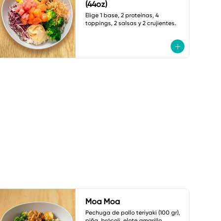
(44oz)
Elige 1 base, 2 proteínas, 4 
toppings, 2 salsas y 2 crujientes.
Moa Moa
Pechuga de pollo teriyaki (100 gr), 
piña, brócoli, elote amarillo, 