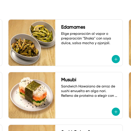
Edamames
Elige preparación al vapor o 
preparación "Shaka" con soya 
dulce, salsa macha y ajonjolí.
Musubi
Sandwich Hawaiano de arroz de 
sushi envuelto en alga nori. 
Relleno de proteína a elegir con 
pepino, cebollín y ajonjolí.