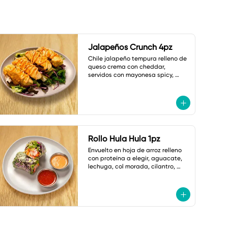
Jalapeños Crunch 4pz
Chile jalapeño tempura relleno de 
queso crema con cheddar, 
servidos con mayonesa spicy, 
shoyu dulce y ajonjolí.
Rollo Hula Hula 1pz
Envuelto en hoja de arroz relleno 
con proteína a elegir, aguacate, 
lechuga, col morada, cilantro, 
cebollín, zanahoria,cacahuate y 
ajonjolí. Con Salsas