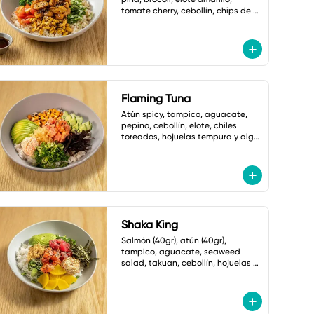
tomate cherry, cebollín, chips de 
plátano, ajonjolí y mayonesa 
cilantro jalapeño
Flaming Tuna
Atún spicy, tampico, aguacate, 
pepino, cebollín, elote, chiles 
toreados, hojuelas tempura y alga 
nori. salsa ponzu picante.
Shaka King
Salmón (40gr), atún (40gr), 
tampico, aguacate, seaweed 
salad, takuan, cebollín, hojuelas 
tempura, alga nori y ajonjolí.

Salsa: Mayonesa spicy