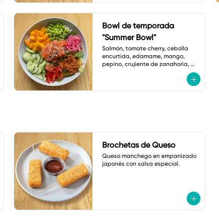
Bowl de temporada
"Summer Bowl"
Salmón, tomate cherry, cebolla 
encurtida, edamame, mango, 
pepino, crujiente de zanahoria, 
ajonjolí y vinagreta de zanahoria 
con jengibre.
Brochetas de Queso
Queso manchego en empanizado 
japonés con salsa especial.