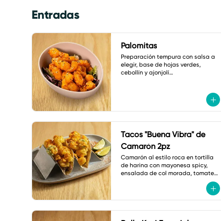
Entradas
Palomitas
Preparación tempura con salsa a 
elegir, base de hojas verdes, 
cebollín y ajonjolí

A elegir: coliflor, pollo o camarón.
Tacos "Buena Vibra" de
Camarón 2pz
Camarón al estilo roca en tortilla 
de harina con mayonesa spicy, 
ensalada de col morada, tomate 
cherry, jalapeño tempura, cebollín 
y shichimi.