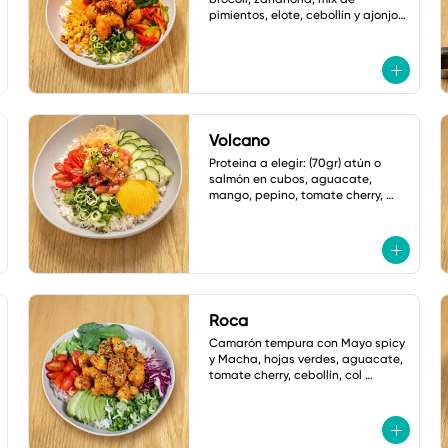
pimientos, elote, cebollín y ajonjolí. 
salsa: mayonesa spicy.
Volcano
Proteina a elegir: (70gr) atún o 
salmón en cubos, aguacate, 
mango, pepino, tomate cherry, 
cebollin y cebolla crujiente. Salsa: 
Volcano
Roca
Camarón tempura con Mayo spicy

y Macha, hojas verdes, aguacate, 
tomate cherry, cebollín, col 
morada, jalapeño tempura, 
ajonjoli, Salsa: Shoyu Dulce