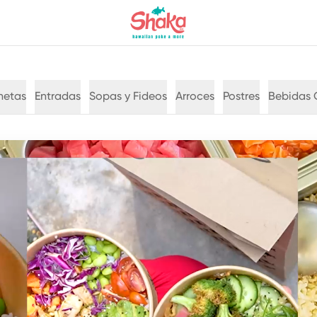
hetas
Entradas
Sopas y Fideos
Arroces
Postres
Bebidas 