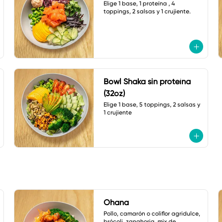
Elige 1 base, 1 proteína , 4 
toppings, 2 salsas y 1 crujiente.
Bowl Shaka sin proteína
(32oz)
Elige 1 base, 5 toppings, 2 salsas y 
1 crujiente
Ohana
Pollo, camarón o coliflor agridulce, 
brócoli, zanahoria, mix de 