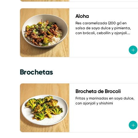
Aloha
Res caramelizada (200 gr) en 
salsa de soya dulce y pimienta, 
con brócoli, cebollín y ajonjolí.

Acompañado de arroz frito con 
verduras
Brochetas
Brocheta de Brocoli
Fritas y marinadas en soya dulce, 
con ajonjolí y shishimi