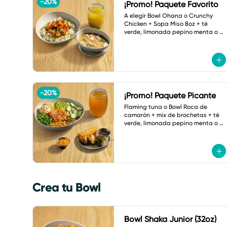
-
20
%
¡Promo! Paquete Favorito
A elegir Bowl Ohana o Crunchy 
Chicken + Sopa Miso 8oz + té 
verde, limonada pepino menta o 
botella de agua.
-
20
%
¡Promo! Paquete Picante
Flaming tuna o Bowl Roca de 
camarón + mix de brochetas + té 
verde, limonada pepino menta o 
refresco a elegir.
Crea tu Bowl
Bowl Shaka Junior (32oz)