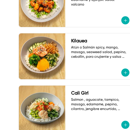
volcano
Kilauea
Atún o Salmón spicy, mango, 
masago, seaweed salad, pepino, 
cebollín, poro crujiente y salsa 
ponzu picante.
Cali Girl
Salmon , aguacate, tampico, 
masago, edamame, pepino, 
cilantro, jengibre encurtido, 
hojuelas tempura y ajonjoli 
vinagreta yuzu.