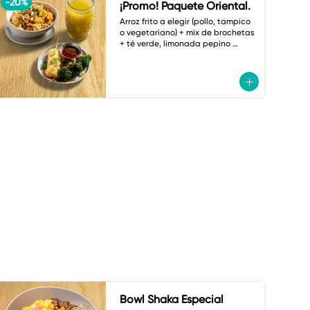
-
20
%
¡Promo! Paquete Oriental.
Arroz frito a elegir (pollo, tampico 
o vegetariano) + mix de brochetas 
+ té verde, limonada pepino 
menta o botella de agua.
Bowl Shaka Especial