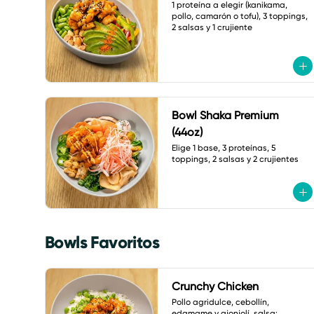
1 proteína a elegir (kanikama, 
pollo, camarón o tofu), 3 toppings, 
2 salsas y 1 crujiente
Bowl Shaka Premium
(44oz)
Elige 1 base, 3 proteínas, 5 
toppings, 2 salsas y 2 crujientes
Bowls Favoritos
Crunchy Chicken
Pollo agridulce, cebollín, 
edamame y ajonjolí. salsa: 