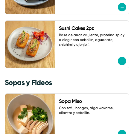
Sushi Cakes 2pz
Base de arroz crujiente, proteína spicy 
a elegir con cebollín, aguacate, 
shichimi y ajonjolí.
Sopas y Fideos
Sopa Miso
Con tofu, hongos, alga wakame, 
cilantro y cebollín.