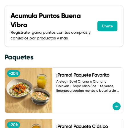
Acumula
Puntos Buena
Vibra
Únete
Regístrate, gana puntos con tus compras y
canjealos por productos y más
Paquetes
-
20
%
¡Promo! Paquete Favorito
A elegir Bowl Ohana o Crunchy 
Chicken + Sopa Miso 8oz + té verde, 
limonada pepino menta o botella de 
agua.
-
20
%
¡Promo! Paquete Clásico