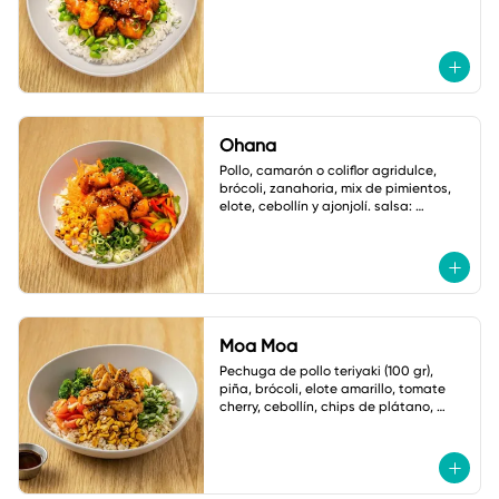
Ohana
Pollo, camarón o coliflor agridulce, 
brócoli, zanahoria, mix de pimientos, 
elote, cebollín y ajonjolí. salsa: 
mayonesa spicy.
Moa Moa
Pechuga de pollo teriyaki (100 gr), 
piña, brócoli, elote amarillo, tomate 
cherry, cebollín, chips de plátano, 
ajonjolí y mayonesa cilantro jalapeño