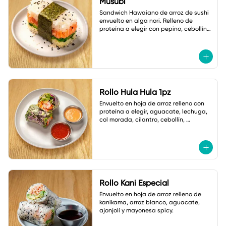
Musubi
Sandwich Hawaiano de arroz de sushi 
envuelto en alga nori. Relleno de 
proteína a elegir con pepino, cebollín y 
ajonjolí.
Rollo Hula Hula 1pz
Envuelto en hoja de arroz relleno con 
proteína a elegir, aguacate, lechuga, 
col morada, cilantro, cebollín, 
zanahoria,cacahuate y ajonjolí. Con 
Salsas
Rollo Kani Especial
Envuelto en hoja de arroz relleno de 
kanikama, arroz blanco, aguacate, 
ajonjolí y mayonesa spicy.