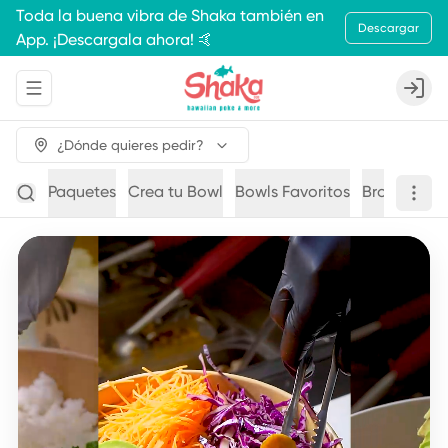
Toda la buena vibra de Shaka también en
Descargar
App. ¡Descargala ahora! 🤙
Abrir menu de navegación
Login
¿Dónde quieres pedir?
Paquetes
Crea tu Bowl
Bowls Favoritos
Brochetas