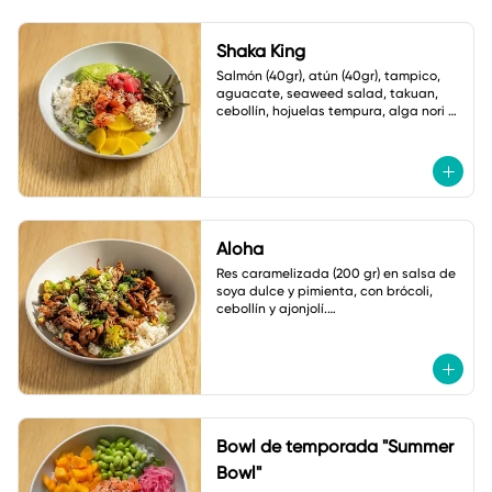
Shaka King
Salmón (40gr), atún (40gr), tampico, 
aguacate, seaweed salad, takuan, 
cebollín, hojuelas tempura, alga nori y 
ajonjolí.

Salsa: Mayonesa spicy
Aloha
Res caramelizada (200 gr) en salsa de 
soya dulce y pimienta, con brócoli, 
cebollín y ajonjolí.

Acompañado de arroz frito con 
verduras
Bowl de temporada "Summer
Bowl"