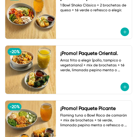
1 Bowl Shaka Clásico + 2 brochetas de 
queso + té verde o refresco a elegir.
-
20
%
¡Promo! Paquete Oriental.
Arroz frito a elegir (pollo, tampico o 
vegetariano) + mix de brochetas + té 
verde, limonada pepino menta o 
botella de agua.
-
20
%
¡Promo! Paquete Picante
Flaming tuna o Bowl Roca de camarón 
+ mix de brochetas + té verde, 
limonada pepino menta o refresco a 
elegir.