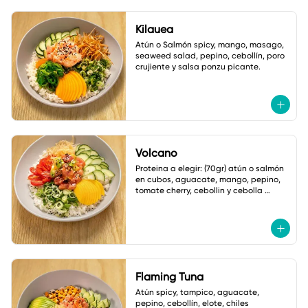
Kilauea
Atún o Salmón spicy, mango, masago, 
seaweed salad, pepino, cebollín, poro 
crujiente y salsa ponzu picante.
Volcano
Proteina a elegir: (70gr) atún o salmón 
en cubos, aguacate, mango, pepino, 
tomate cherry, cebollin y cebolla 
crujiente. Salsa: Volcano
Flaming Tuna
Atún spicy, tampico, aguacate, 
pepino, cebollín, elote, chiles 