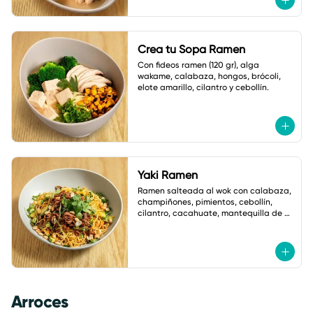
Crea tu Sopa Ramen
Con fideos ramen (120 gr), alga 
wakame, calabaza, hongos, brócoli, 
elote amarillo, cilantro y cebollín.
Yaki Ramen
Ramen salteada al wok con calabaza, 
champiñones, pimientos, cebollín, 
cilantro, cacahuate, mantequilla de 
ajo y salsa de soya. Con salsa Asia 
Macha.
Arroces