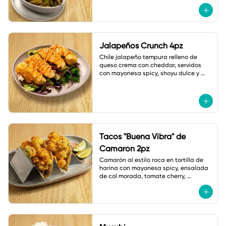
Jalapeños Crunch 4pz
Chile jalapeño tempura relleno de 
queso crema con cheddar, servidos 
con mayonesa spicy, shoyu dulce y 
ajonjolí.
Tacos "Buena Vibra" de
Camarón 2pz
Camarón al estilo roca en tortilla de 
harina con mayonesa spicy, ensalada 
de col morada, tomate cherry, 
jalapeño tempura, cebollín y shichimi.