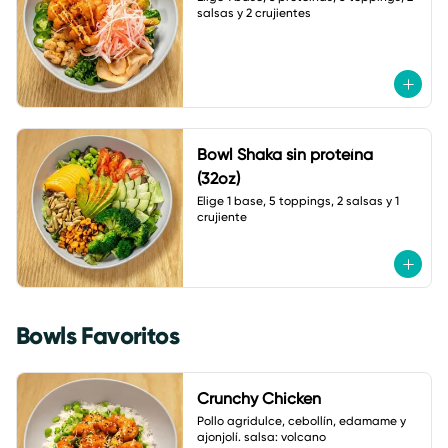
salsas y 2 crujientes
Bowl Shaka sin proteína
(32oz)
Elige 1 base, 5 toppings, 2 salsas y 1 
crujiente
Bowls Favoritos
Crunchy Chicken
Pollo agridulce, cebollín, edamame y 
ajonjolí. salsa: volcano