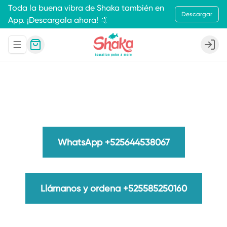
Toda la buena vibra de Shaka también en
Descargar
App. ¡Descargala ahora! 🤙
Abrir menu de navegación
Login
WhatsApp +525644538067
Llámanos y ordena +525585250160